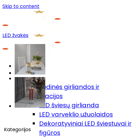
Skip to content
LED žvakės
Menu
Prekių katalogas
🎄Kalėdinės girliandos ir
dekoracijos
LED šviesų girlianda
LED varveklio užuolaidos
Dekoratyviniai LED šviestuvai ir
Kategorijos
figūros