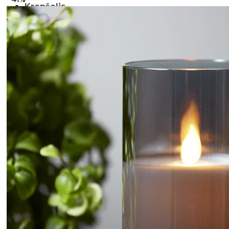
Krepšelis
Krepšelyje nėra produktų.
Grįžti į parduotuvę