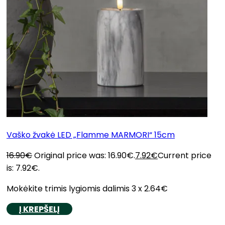
Vaško žvakė LED „Flamme MARMORI“ 15cm
16.90
€
Original price was: 16.90€.
7.92
€
Current price
is: 7.92€.
Mokėkite trimis lygiomis dalimis 3 x 2.64€
Į KREPŠELĮ