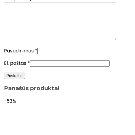
Pavadinimas
*
El. paštas
*
Panašūs produktai
-53%