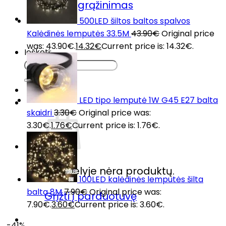
Prekių grąžinimas
DUK
500LED šiltos baltos spalvos
Kontaktai
Kalėdinės lemputės 33.5M
43.90
€
Original price
was: 43.90€.
14.32
€
Current price is: 14.32€.
Ieškoti:
LED tipo lemputė 1W G45 E27 balta
skaidri
3.30
€
Original price was:
3.30€.
1.76
€
Current price is: 1.76€.
Krepšelyje nėra produktų.
100LED kalėdinės lemputės šilta
balta 8M
7.90
€
Original price was:
Grįžti į parduotuvę
7.90€.
3.60
€
Current price is: 3.60€.
-41%