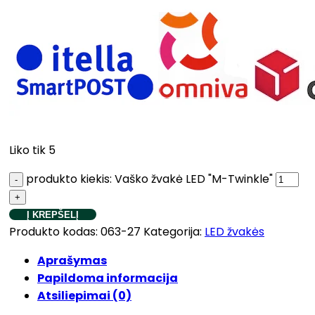
Liko tik 5
produkto kiekis: Vaško žvakė LED "M-Twinkle"
Į KREPŠELĮ
Produkto kodas:
063-27
Kategorija:
LED žvakės
Aprašymas
Papildoma informacija
Atsiliepimai (0)