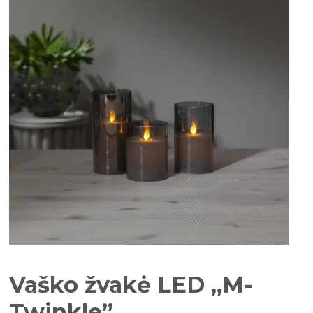
Vaško žvakė LED „M-
Twinkle”