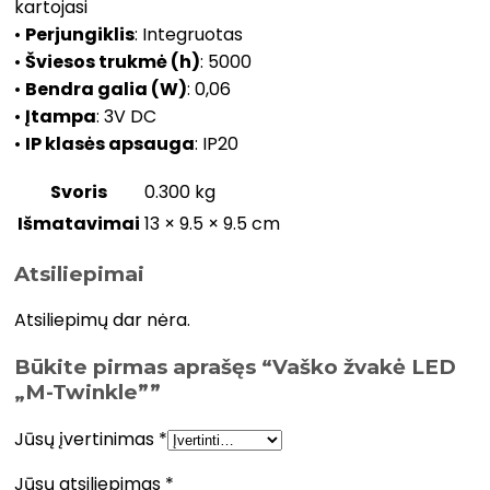
kartojasi
•
Perjungiklis
: Integruotas
•
Šviesos trukmė (h)
: 5000
•
Bendra galia (W)
: 0,06
•
Įtampa
: 3V DC
•
IP klasės apsauga
: IP20
Svoris
0.300 kg
Išmatavimai
13 × 9.5 × 9.5 cm
Atsiliepimai
Atsiliepimų dar nėra.
Būkite pirmas aprašęs “Vaško žvakė LED
„M-Twinkle””
Jūsų įvertinimas
*
Jūsų atsiliepimas
*