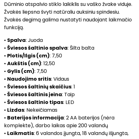
Dūminio atspalvio stiklo laikiklis su vaško žvake viduje.
Žvakės liepsna švyti natūraliu auksiniu spindesiu.
Žvakės degimą galima nustatyti naudojant laikmačio
funkciją.
•
Spalva
: Juoda
•
Šviesos šaltinio spalva
: Šilta balta
•
Plotis/Ilgis (cm)
: 7,50
•
Aukštis (cm)
: 12,50
•
Gylis (cm)
: 7,50
•
Naudojimo sritis
: Vidaus
•
Šviesos šaltinių skaičius
: 1
•
Šviesos šaltinis įeina
: Taip
•
Šviesos šaltinio tipas
: LED
•
Lizdas
: Nekeičiamas
•
Baterijos informacija
: 2 AA baterijos (nėra
komplekte), darbo laikas apie 200 valandų
•
Laikmatis
: 6 valandos įjungta, 18 valandų išjungta,