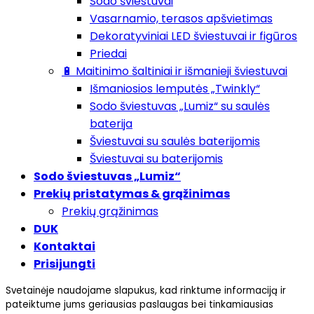
Sodo šviestuvai
Vasarnamio, terasos apšvietimas
Dekoratyviniai LED šviestuvai ir figūros
Priedai
🔋 Maitinimo šaltiniai ir išmanieji šviestuvai
Išmaniosios lemputės „Twinkly“
Sodo šviestuvas „Lumiz“ su saulės
baterija
Šviestuvai su saulės baterijomis
Šviestuvai su baterijomis
Sodo šviestuvas „Lumiz“
Prekių pristatymas & grąžinimas
Prekių grąžinimas
DUK
Kontaktai
Prisijungti
Svetainėje naudojame slapukus, kad rinktume informaciją ir
pateiktume jums geriausias paslaugas bei tinkamiausias