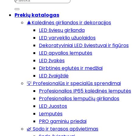
Prekių katalogas
🎄Kalėdinės girliandos ir dekoracijos
LED šviesų girlianda
LED varveklio užuolaidos
Dekoratyviniai LED šviestuvai ir figūros
LED apvalios lemputės
LED žvakės
Dirbtinės eglutės ir medžiai
LED žvaigždė
💡 Profesionalūs ir specialūs sprendimai
Profesionalios IP65 kalėdinės lemputės
Profesionalios lempučių girliandos
LED Juostos
Lemputės
PRO gaminių priedai
🌿 Sodo ir terasos apšvietimas