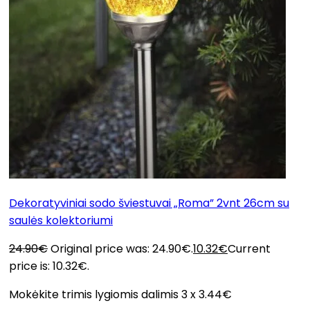
Dekoratyviniai sodo šviestuvai „Roma” 2vnt 26cm su
saulės kolektoriumi
24.90
€
Original price was: 24.90€.
10.32
€
Current
price is: 10.32€.
Mokėkite trimis lygiomis dalimis 3 x 3.44€