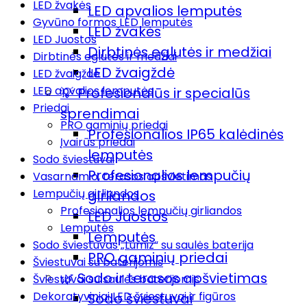
LED žvakės
LED apvalios lemputės
Gyvūno formos LED lemputės
LED žvakės
LED Juostos
Dirbtinės eglutės ir medžiai
Dirbtinės eglutės ir medžiai
LED žvaigždė
LED žvaigždė
LED apvalios lemputės
💡 Profesionalūs ir specialūs
Priedai
sprendimai
PRO gaminių priedai
Profesionalios IP65 kalėdinės
Įvairūs priedai
lemputės
Sodo šviestuvai
Profesionalios lempučių
Vasarnamio, terasos apšvietimas
Lempučių girliandos
girliandos
Profesionalios lempučių girliandos
LED Juostos
Lemputės
Lemputės
Sodo šviestuvas „Lumiz“ su saulės baterija
PRO gaminių priedai
Šviestuvai su baterijomis
🌿 Sodo ir terasos apšvietimas
Šviestuvai su saulės baterijomis
Dekoratyviniai LED šviestuvai ir figūros
Sodo šviestuvai