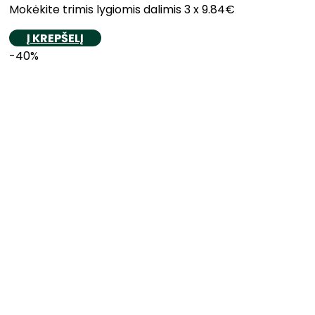
Mokėkite trimis lygiomis dalimis 3 x 9.84€
Į KREPŠELĮ
-40%