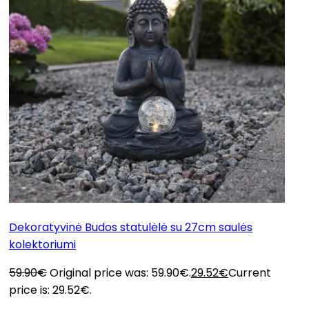
Dekoratyvinė Budos statulėlė su 27cm saulės
kolektoriumi
59.90
€
Original price was: 59.90€.
29.52
€
Current
price is: 29.52€.