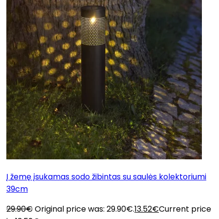
Į žemę įsukamas sodo žibintas su saulės kolektoriumi
39cm
29.90
€
Original price was: 29.90€.
13.52
€
Current price