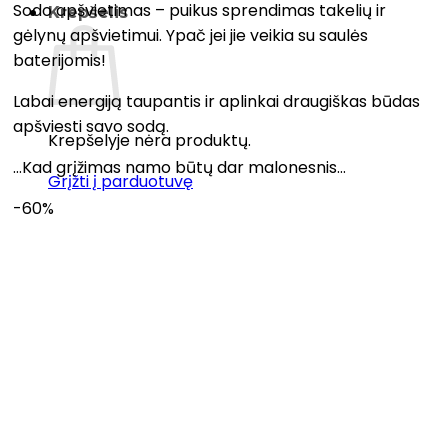
Sodo apšvietimas – puikus sprendimas takelių ir
Krepšelis
gėlynų apšvietimui. Ypač jei jie veikia su saulės
baterijomis!
Labai energiją taupantis ir aplinkai draugiškas būdas
apšviesti savo sodą.
Krepšelyje nėra produktų.
…Kad grįžimas namo būtų dar malonesnis…
Grįžti į parduotuvę
-60%