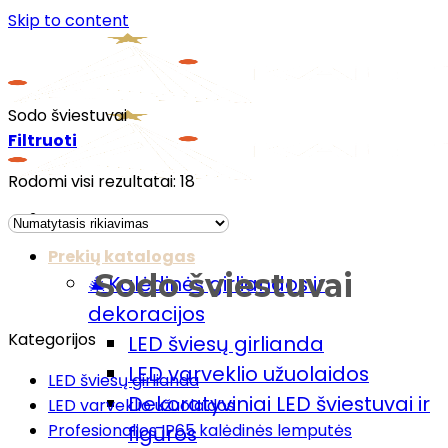
Skip to content
Sodo šviestuvai
Filtruoti
Rodomi visi rezultatai: 18
Menu
Prekių katalogas
Sodo šviestuvai
🎄Kalėdinės girliandos ir
dekoracijos
Kategorijos
LED šviesų girlianda
LED varveklio užuolaidos
LED šviesų girlianda
Dekoratyviniai LED šviestuvai ir
LED varveklio užuolaidos
Profesionalios IP65 kalėdinės lemputės
figūros