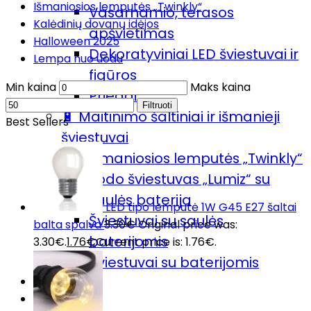
Išmaniosios lemputės „Twinkly“
Vasarnamio, terasos
Kalėdinių dovanų idėjos
apšvietimas
Halloween 2025
Dekoratyviniai LED šviestuvai ir
Lempa nuo uodu
figūros
Min kaina
Maks kaina
Priedai
Filtruoti
🔋 Maitinimo šaltiniai ir išmanieji
Best Sellers
šviestuvai
Išmaniosios lemputės „Twinkly“
Sodo šviestuvas „Lumiz“ su
saulės baterija
LED tipo lemputė 1W G45 E27 šaltai
Šviestuvai su saulės
balta spalva
3.30
€
Original price was:
baterijomis
3.30€.
1.76
€
Current price is: 1.76€.
Šviestuvai su baterijomis
Sodo šviestuvas „Lumiz“
Prekių pristatymas & grąžinimas