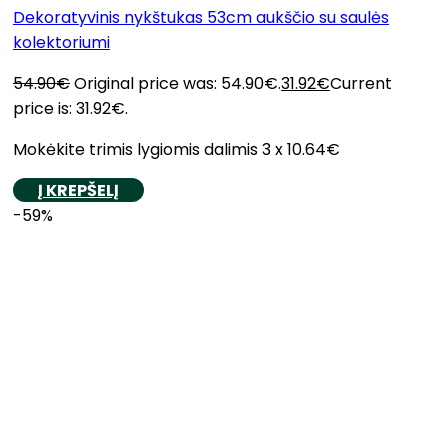
Dekoratyvinis nykštukas 53cm aukščio su saulės
kolektoriumi
54.90
€
Original price was: 54.90€.
31.92
€
Current
price is: 31.92€.
Mokėkite trimis lygiomis dalimis 3 x 10.64€
Į KREPŠELĮ
-59%