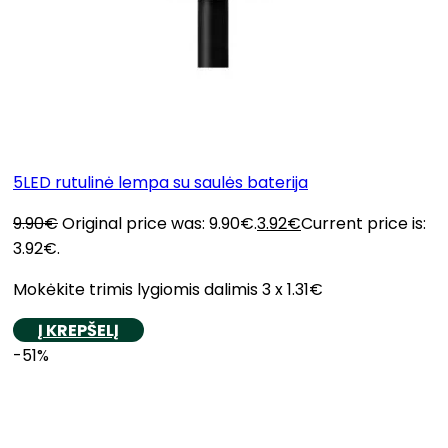
5LED rutulinė lempa su saulės baterija
9.90
€
Original price was: 9.90€.
3.92
€
Current price is:
3.92€.
Mokėkite trimis lygiomis dalimis 3 x 1.31€
Į KREPŠELĮ
-51%