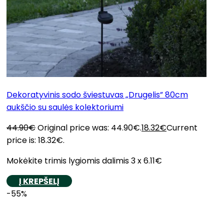
Dekoratyvinis sodo šviestuvas „Drugelis” 80cm
aukščio su saulės kolektoriumi
44.90
€
Original price was: 44.90€.
18.32
€
Current
price is: 18.32€.
Mokėkite trimis lygiomis dalimis 3 x 6.11€
Į KREPŠELĮ
-55%