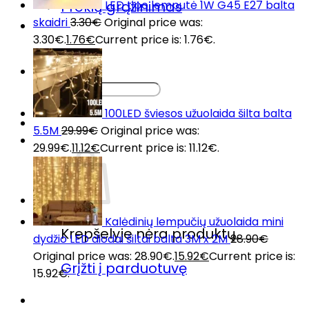
LED tipo lemputė 1W G45 E27 balta
Prekių grąžinimas
skaidri
3.30
€
Original price was:
DUK
3.30€.
1.76
€
Current price is: 1.76€.
Kontaktai
Ieškoti:
100LED šviesos užuolaida šilta balta
5.5M
29.99
€
Original price was:
29.99€.
11.12
€
Current price is: 11.12€.
Kalėdinių lempučių užuolaida mini
Krepšelyje nėra produktų.
dydžio LED diodai šiltai balta 3M x 2M
28.90
€
Original price was: 28.90€.
15.92
€
Current price is:
Grįžti į parduotuvę
15.92€.