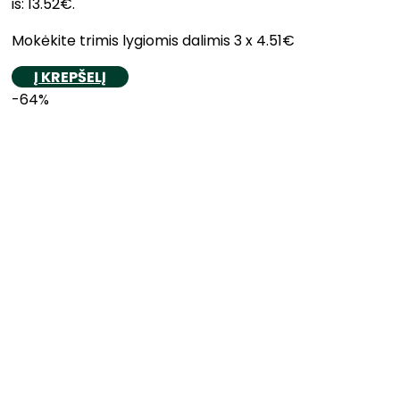
is: 13.52€.
Mokėkite trimis lygiomis dalimis 3 x 4.51€
Į KREPŠELĮ
-64%