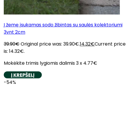
Į žemę įsukamas sodo žibintas su saulės kolektoriumi
3vnt 2cm
39.90
€
Original price was: 39.90€.
14.32
€
Current price
is: 14.32€.
Mokėkite trimis lygiomis dalimis 3 x 4.77€
Į KREPŠELĮ
-54%