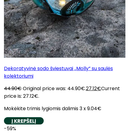
Dekoratyvinė sodo šviestuvai „Molly” su saulės
kolektoriumi
44.90
€
Original price was: 44.90€.
27.12
€
Current
price is: 27.12€.
Mokėkite trimis lygiomis dalimis 3 x 9.04€
Į KREPŠELĮ
-59%