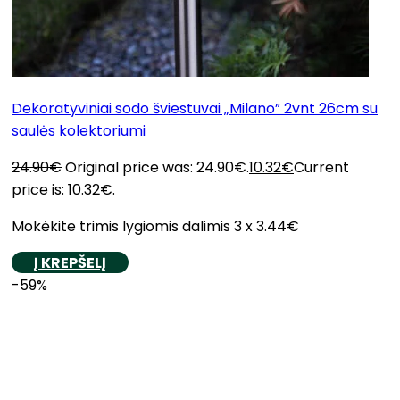
Dekoratyviniai sodo šviestuvai „Milano” 2vnt 26cm su
saulės kolektoriumi
24.90
€
Original price was: 24.90€.
10.32
€
Current
price is: 10.32€.
Mokėkite trimis lygiomis dalimis 3 x 3.44€
Į KREPŠELĮ
-59%