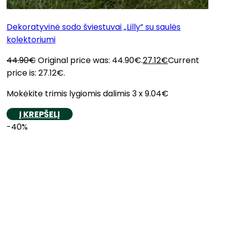
Dekoratyvinė sodo šviestuvai „Lilly” su saulės
kolektoriumi
44.90
€
Original price was: 44.90€.
27.12
€
Current
price is: 27.12€.
Mokėkite trimis lygiomis dalimis 3 x 9.04€
Į KREPŠELĮ
-40%