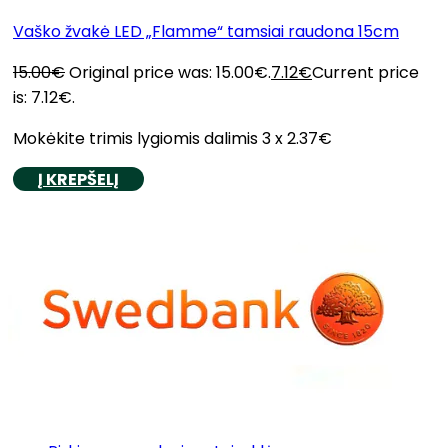
Vaško žvakė LED „Flamme“ tamsiai raudona 15cm
15.00
€
Original price was: 15.00€.
7.12
€
Current price
is: 7.12€.
Mokėkite trimis lygiomis dalimis 3 x 2.37€
Į KREPŠELĮ