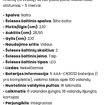
atstumas – 5 metrai.
•
Spalva
: Balta
•
Šviesos šaltinio spalva
: Šilta balta
•
Plotis/Ilgis (cm)
: 2,10
•
Aukštis (cm)
: 28,50
•
Gylis (cm)
: 2,10
•
Naudojimo sritis
: Vidaus
•
Šviesos šaltinių skaičius
: 2
•
Šviesos šaltinis įeina
: Taip
•
Šviesos šaltinio tipas
: LED
•
Lizdas
: Nekeičiamas
•
Baterijos informacija
: 5 AAA-CR2032 baterijos (1
yra komplekte), veikimo laikas apie 100 valandų
•
Nuotolinio valdymo pultas
: IR laikmatis
•
Laikmatis
: 6 valandos įjungta, 18 valandų išjungta,
kartojasi
•
Perjungiklis
: Integruotas