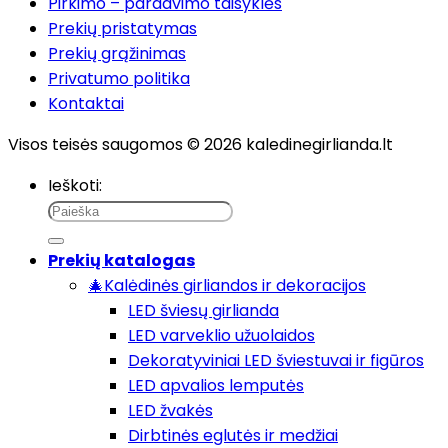
Pirkimo – pardavimo taisyklės
Prekių pristatymas
Prekių grąžinimas
Privatumo politika
Kontaktai
Visos teisės saugomos © 2026 kaledinegirlianda.lt
Ieškoti:
Prekių katalogas
🎄Kalėdinės girliandos ir dekoracijos
LED šviesų girlianda
LED varveklio užuolaidos
Dekoratyviniai LED šviestuvai ir figūros
LED apvalios lemputės
LED žvakės
Dirbtinės eglutės ir medžiai