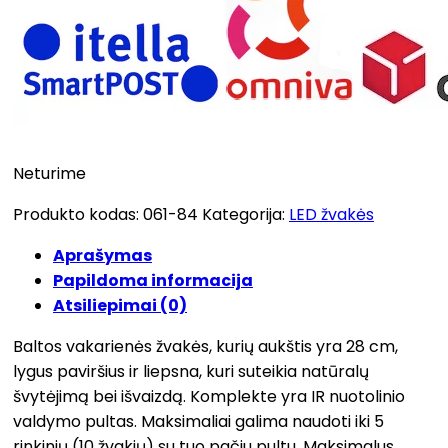
Neturime
Produkto kodas:
061-84
Kategorija:
LED žvakės
Aprašymas
Papildoma informacija
Atsiliepimai (0)
Baltos vakarienės žvakės, kurių aukštis yra 28 cm,
lygus paviršius ir liepsna, kuri suteikia natūralų
švytėjimą bei išvaizdą. Komplekte yra IR nuotolinio
valdymo pultas. Maksimaliai galima naudoti iki 5
rinkinių (10 žvakių) su tuo pačiu pultu. Maksimalus