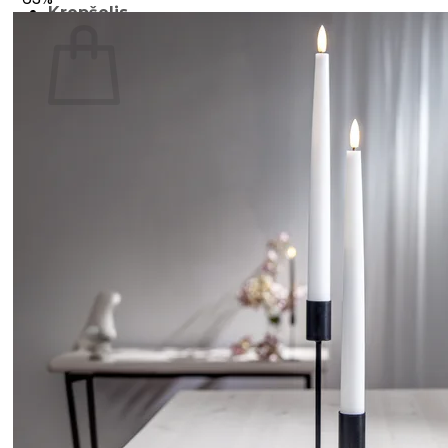
Krepšelis
Krepšelyje nėra produktų.
Grįžti į parduotuvę