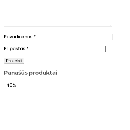
Pavadinimas
*
El. paštas
*
Panašūs produktai
-40%