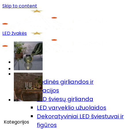
Skip to content
LED žvakės
Menu
Prekių katalogas
🎄Kalėdinės girliandos ir
dekoracijos
LED šviesų girlianda
LED varveklio užuolaidos
Dekoratyviniai LED šviestuvai ir
Kategorijos
figūros