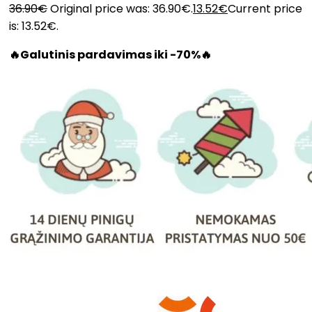
36.90
€
Original price was: 36.90€.
13.52
€
Current price
is: 13.52€.
🔥Galutinis pardavimas iki -70%🔥