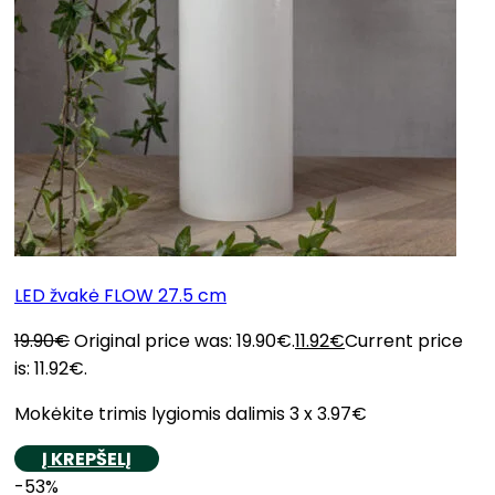
LED žvakė FLOW 27.5 cm
19.90
€
Original price was: 19.90€.
11.92
€
Current price
is: 11.92€.
Mokėkite trimis lygiomis dalimis 3 x 3.97€
Į KREPŠELĮ
-53%