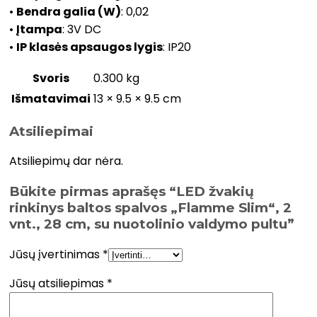
•
Bendra galia (W)
: 0,02
•
Įtampa
: 3V DC
•
IP klasės apsaugos lygis
: IP20
Svoris
0.300 kg
Išmatavimai
13 × 9.5 × 9.5 cm
Atsiliepimai
Atsiliepimų dar nėra.
Būkite pirmas aprašęs “LED žvakių
rinkinys baltos spalvos „Flamme Slim“, 2
vnt., 28 cm, su nuotolinio valdymo pultu”
Jūsų įvertinimas
*
Jūsų atsiliepimas
*