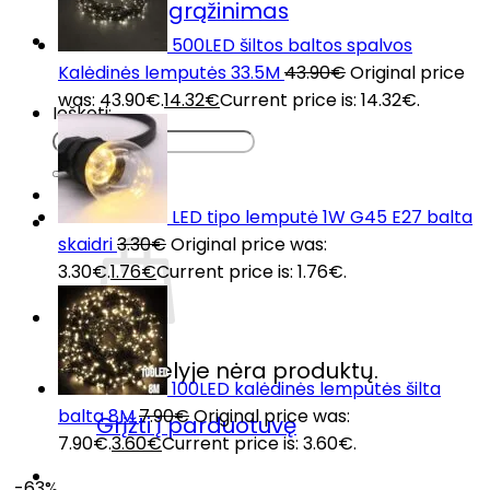
Prekių grąžinimas
DUK
500LED šiltos baltos spalvos
Kontaktai
Kalėdinės lemputės 33.5M
43.90
€
Original price
was: 43.90€.
14.32
€
Current price is: 14.32€.
Ieškoti:
LED tipo lemputė 1W G45 E27 balta
skaidri
3.30
€
Original price was:
3.30€.
1.76
€
Current price is: 1.76€.
Krepšelyje nėra produktų.
100LED kalėdinės lemputės šilta
balta 8M
7.90
€
Original price was:
Grįžti į parduotuvę
7.90€.
3.60
€
Current price is: 3.60€.
-63%