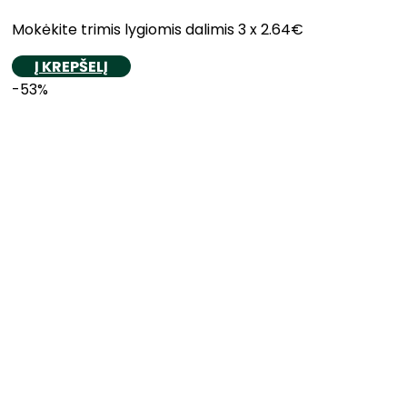
Mokėkite trimis lygiomis dalimis 3 x 2.64€
Į KREPŠELĮ
-53%