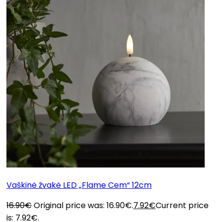
Vaškinė žvakė LED „Flame Cem“ 12cm
16.90
€
Original price was: 16.90€.
7.92
€
Current price
is: 7.92€.