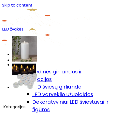
Skip to content
LED žvakės
Menu
Prekių katalogas
🎄Kalėdinės girliandos ir
dekoracijos
LED šviesų girlianda
LED varveklio užuolaidos
Dekoratyviniai LED šviestuvai ir
Kategorijos
figūros