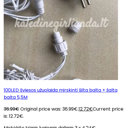
100LED šviesos užuolaida mirskinti šilta balta + šalta
balta 5,5M
36.99
€
Original price was: 36.99€.
12.72
€
Current price
is: 12.72€.
Mokėkite trimis lygiomis dalimis 3 x 4.24€