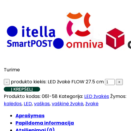
Turime
produkto kiekis: LED žvakė FLOW 27.5 cm
Į KREPŠELĮ
Produkto kodas:
061-58
Kategorija:
LED žvakės
Žymos:
kalėdos
,
LED
,
vaškas
,
vaškinė žvakė
,
žvakė
Aprašymas
Papildoma informacija
Atsiliepimai (0)