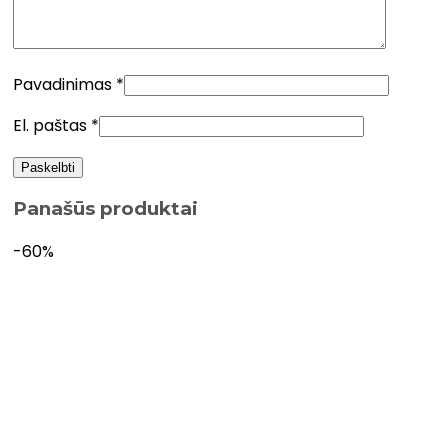
Pavadinimas
*
El. paštas
*
Panašūs produktai
-60%