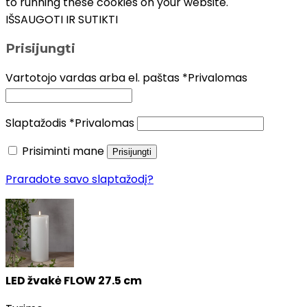
to running these cookies on your website.
IŠSAUGOTI IR SUTIKTI
Prisijungti
Vartotojo vardas arba el. paštas
*
Privalomas
Slaptažodis
*
Privalomas
Prisiminti mane
Prisijungti
Praradote savo slaptažodį?
LED žvakė FLOW 27.5 cm