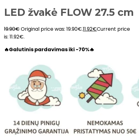
LED žvakė FLOW 27.5 cm
19.90
€
Original price was: 19.90€.
11.92
€
Current price
is: 11.92€.
🔥Galutinis pardavimas iki -70%🔥