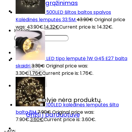
Prekių grąžinimas
DUK
500LED šiltos baltos spalvos
Kontaktai
Kalėdinės lemputės 33.5M
43.90
€
Original price
was: 43.90€.
14.32
€
Current price is: 14.32€.
Ieškoti:
LED tipo lemputė 1W G45 E27 balta
skaidri
3.30
€
Original price was:
3.30€.
1.76
€
Current price is: 1.76€.
Krepšelyje nėra produktų.
100LED kalėdinės lemputės šilta
balta 8M
7.90
€
Original price was:
Grįžti į parduotuvę
7.90€.
3.60
€
Current price is: 3.60€.
-40%