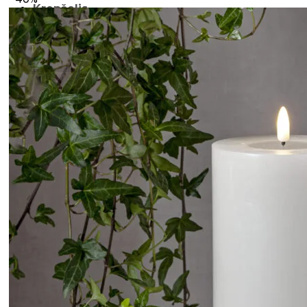
Krepšelis
Krepšelyje nėra produktų.
Grįžti į parduotuvę