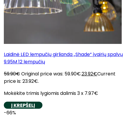
Laidinė LED lempučių girlianda „Shade“ įvairių spalvų
9.95M 12 lempučių
59.90
€
Original price was: 59.90€.
23.92
€
Current
price is: 23.92€.
Mokėkite trimis lygiomis dalimis 3 x 7.97€
Į KREPŠELĮ
-66%