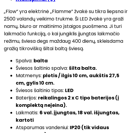
„Flow” yra elektrinė „Flamme” žvakė su tikra liepsna ir
2500 valandų veikimo trukme. Ši LED žvakė yra graži
namų, biuro ar maitinimo įstaigos puošmena. Ji turi
laikmačio funkciją, o kai jungiklis įjungtas laikmačio
režimu, šviesa degs maždaug 400 dienų, skleisdama
gražią tikrovišką šiltai baltą šviesą.
Spalva:
balta
Šviesos šaltinio spalva:
šilta balta.
Matmenys:
plotis / ilgis 10 cm, aukštis 27,5
cm, gylis 10 cm.
Šviesos šaltinio tipas:
LED
Baterijos:
reikalingos 2 x C tipo baterijos (į
komplektą neįeina).
Laikmatis:
6 val. įjungtas, 18 val. išjungtas,
kartoti
Atsparumas vandeniui:
IP20 (tik vidaus