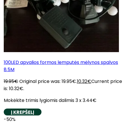
100LED apvalios formos lemputės mėlynos spalvos
8.5M
19.95
€
Original price was: 19.95€.
10.32
€
Current price
is: 10.32€.
Mokėkite trimis lygiomis dalimis 3 x 3.44€
Į KREPŠELĮ
-50%