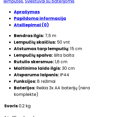
lemputės
,
Šviestuvai su baterijomis
Aprašymas
Papildoma informacija
Atsiliepimai (0)
Bendras ilgis:
7,5 m
Lempučių skaičius:
50 vnt
Atstumas tarp lemputių:
15 cm
Lempučių spalva:
šilta balta
Rutulio skersmuo:
1,6 cm
Maitinimo laido ilgis:
30 cm
Atsparumo laipsnis:
IP44
Funkcijos:
8 režimai
Baterijos:
Reikia 3x AA baterijų (nėra
komplekte)
Svoris
0.2 kg