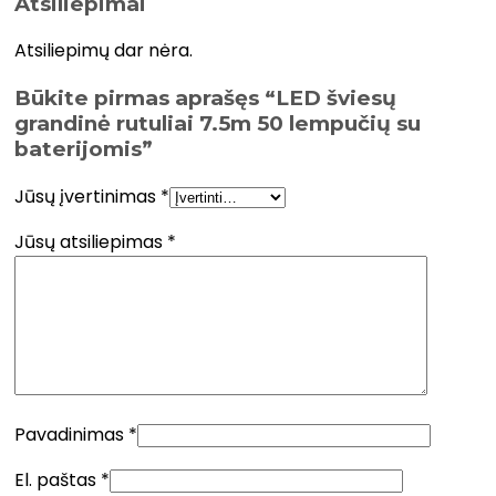
Atsiliepimai
Atsiliepimų dar nėra.
Būkite pirmas aprašęs “LED šviesų
grandinė rutuliai 7.5m 50 lempučių su
baterijomis”
Jūsų įvertinimas
*
Jūsų atsiliepimas
*
Pavadinimas
*
El. paštas
*