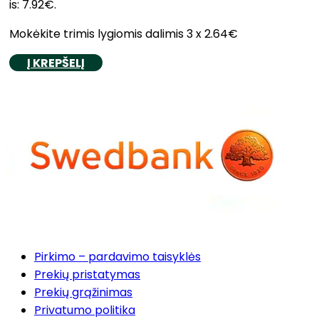
is: 7.92€.
Mokėkite trimis lygiomis dalimis 3 x 2.64€
Į KREPŠELĮ
Pirkimo – pardavimo taisyklės
Prekių pristatymas
Prekių grąžinimas
Privatumo politika