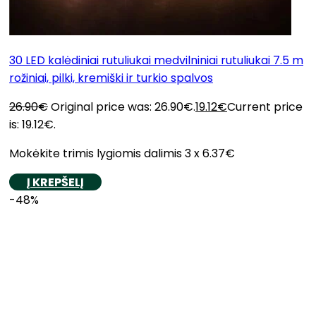
30 LED kalėdiniai rutuliukai medvilniniai rutuliukai 7.5 m
rožiniai, pilki, kremiški ir turkio spalvos
26.90
€
Original price was: 26.90€.
19.12
€
Current price
is: 19.12€.
Mokėkite trimis lygiomis dalimis 3 x 6.37€
Į KREPŠELĮ
-48%