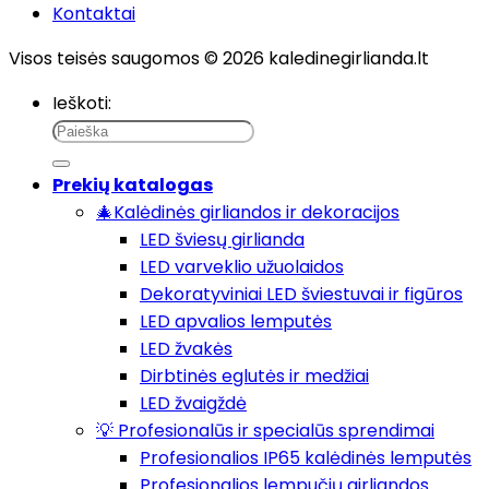
Kontaktai
Visos teisės saugomos © 2026 kaledinegirlianda.lt
Ieškoti:
Prekių katalogas
🎄Kalėdinės girliandos ir dekoracijos
LED šviesų girlianda
LED varveklio užuolaidos
Dekoratyviniai LED šviestuvai ir figūros
LED apvalios lemputės
LED žvakės
Dirbtinės eglutės ir medžiai
LED žvaigždė
💡 Profesionalūs ir specialūs sprendimai
Profesionalios IP65 kalėdinės lemputės
Profesionalios lempučių girliandos