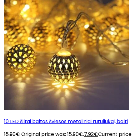
10 LED šiltai baltos šviesos metaliniai rutuliukai, balti
15.90
€
Original price was: 15.90€.
7.92
€
Current price