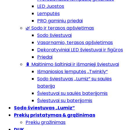
LED Juostos
Lemputės
PRO gaminių priedai
🌿 Sodo ir terasos apšvietimas
Sodo šviestuvai
Vasarnamio, terasos apšvietimas
Dekoratyviniai LED šviestuvai ir figūros
Priedai
🔋 Maitinimo šaltiniai ir išmanieji šviestuvai
Išmaniosios lemputės „Twinkly“
Sodo šviestuvas „Lumiz“ su saulės
baterija
Šviestuvai su saulės baterijomis
Šviestuvai su baterijomis
Sodo šviestuvas „Lumiz“
Prekių pristatymas & grąžinimas
Prekių grąžinimas
DUK