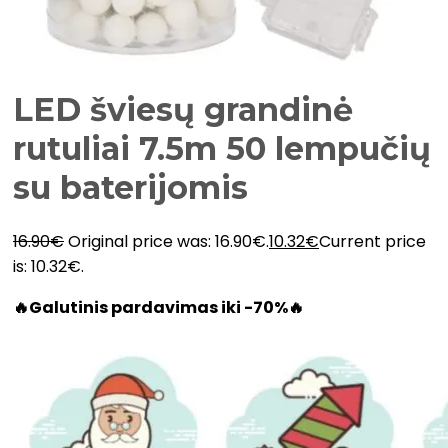
LED šviesų grandinė
rutuliai 7.5m 50 lempučių
su baterijomis
16.90
€
Original price was: 16.90€.
10.32
€
Current price
is: 10.32€.
🔥Galutinis pardavimas iki -70%🔥