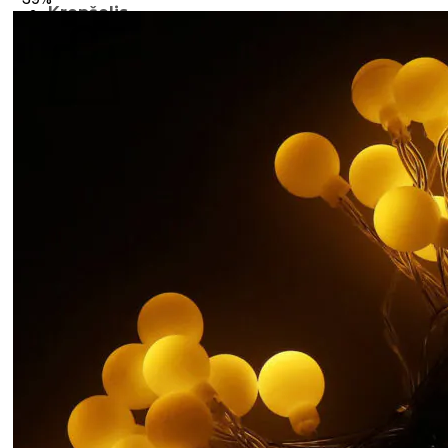
Krepšelis
Krepšelyje nėra produktų.
Grįžti į parduotuvę