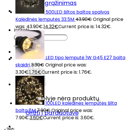
Prekių grąžinimas
DUK
500LED šiltos baltos spalvos
Kontaktai
Kalėdinės lemputės 33.5M
43.90
€
Original price
was: 43.90€.
14.32
€
Current price is: 14.32€.
Ieškoti:
LED tipo lemputė 1W G45 E27 balta
skaidri
3.30
€
Original price was:
3.30€.
1.76
€
Current price is: 1.76€.
Krepšelyje nėra produktų.
100LED kalėdinės lemputės šilta
balta 8M
7.90
€
Original price was:
Grįžti į parduotuvę
7.90€.
3.60
€
Current price is: 3.60€.
-39%