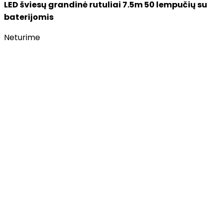
LED šviesų grandinė rutuliai 7.5m 50 lempučių su
baterijomis
Neturime