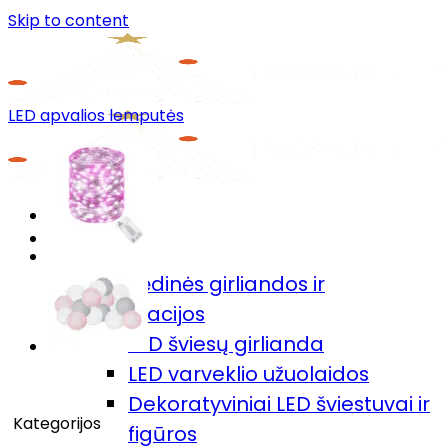
Skip to content
LED apvalios lemputės
Menu
Prekių katalogas
🎄Kalėdinės girliandos ir
dekoracijos
LED šviesų girlianda
LED varveklio užuolaidos
Dekoratyviniai LED šviestuvai ir
Kategorijos
figūros