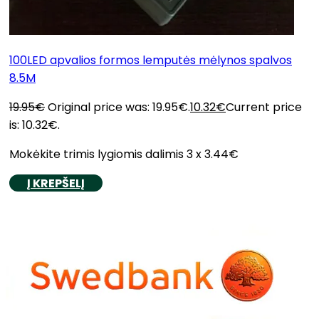
100LED apvalios formos lemputės mėlynos spalvos
8.5M
19.95
€
Original price was: 19.95€.
10.32
€
Current price
is: 10.32€.
Mokėkite trimis lygiomis dalimis 3 x 3.44€
Į KREPŠELĮ