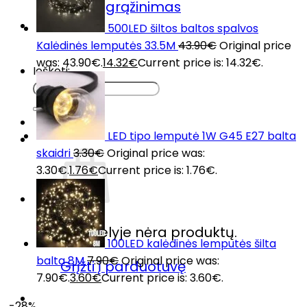
Prekių grąžinimas
DUK
500LED šiltos baltos spalvos
Kontaktai
Kalėdinės lemputės 33.5M
43.90
€
Original price
was: 43.90€.
14.32
€
Current price is: 14.32€.
Ieškoti:
LED tipo lemputė 1W G45 E27 balta
skaidri
3.30
€
Original price was:
3.30€.
1.76
€
Current price is: 1.76€.
Krepšelyje nėra produktų.
100LED kalėdinės lemputės šilta
balta 8M
7.90
€
Original price was:
Grįžti į parduotuvę
7.90€.
3.60
€
Current price is: 3.60€.
-28%