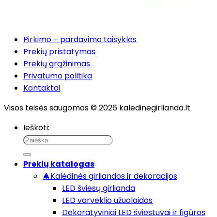
Pirkimo – pardavimo taisyklės
Prekių pristatymas
Prekių grąžinimas
Privatumo politika
Kontaktai
Visos teisės saugomos © 2026 kaledinegirlianda.lt
Ieškoti:
Prekių katalogas
🎄Kalėdinės girliandos ir dekoracijos
LED šviesų girlianda
LED varveklio užuolaidos
Dekoratyviniai LED šviestuvai ir figūros