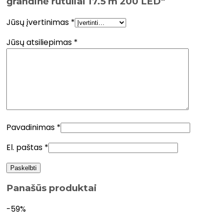
grandinė rutuliai 17.5 m 200 LED”
Jūsų įvertinimas
*
Jūsų atsiliepimas
*
Pavadinimas
*
El. paštas
*
Panašūs produktai
-59%