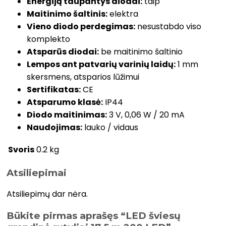
Energiją taupantys diodai:
taip
Maitinimo šaltinis:
elektra
Vieno diodo perdegimas:
nesustabdo viso
komplekto
Atsparūs diodai:
be maitinimo šaltinio
Lempos ant patvarių varinių laidų:
1 mm
skersmens, atsparios lūžimui
Sertifikatas:
CE
Atsparumo klasė:
IP44
Diodo maitinimas:
3 V, 0,06 W / 20 mA
Naudojimas:
lauko / vidaus
Svoris
0.2 kg
Atsiliepimai
Atsiliepimų dar nėra.
Būkite pirmas aprašęs “LED šviesų