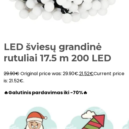
LED šviesų grandinė
rutuliai 17.5 m 200 LED
29.90
€
Original price was: 29.90€.
21.52
€
Current price
is: 21.52€.
🔥Galutinis pardavimas iki -70%🔥