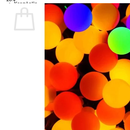
Krepšelis
Krepšelyje nėra produktų.
Grįžti į parduotuvę