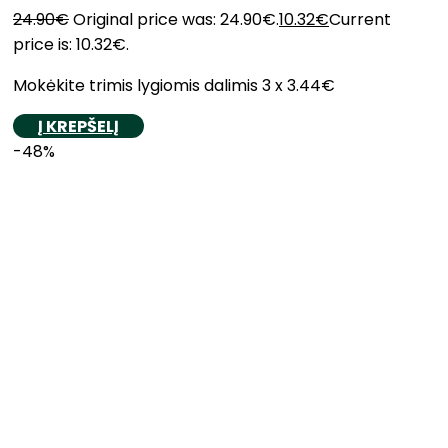
24.90
€
Original price was: 24.90€.
10.32
€
Current
price is: 10.32€.
Mokėkite trimis lygiomis dalimis 3 x 3.44€
Į KREPŠELĮ
-48%