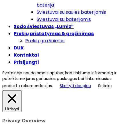
baterija
Šviestuvai su saulės baterijomis
Šviestuvai su baterijomis
Sodo šviestuvas „Lumiz“
Prekių pristatymas & grąžinimas
Prekių grąžinimas
DUK
Kontaktai
Prisijungti
Svetainėje naudojame slapukus, kad rinktume informaciją ir
pateiktume jums geriausias paslaugas bei tinkamiausias
produktų rekomendacijas.
Skaityti daugiau
Sutinku
Uždaryti
Privacy Overview