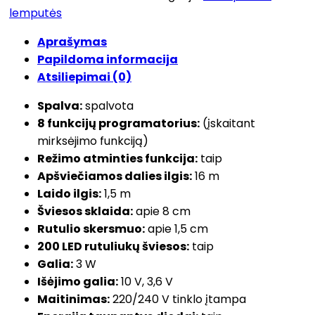
lemputės
Aprašymas
Papildoma informacija
Atsiliepimai (0)
Spalva:
spalvota
8 funkcijų programatorius:
(įskaitant
mirksėjimo funkciją)
Režimo atminties funkcija:
taip
Apšviečiamos dalies ilgis:
16 m
Laido ilgis:
1,5 m
Šviesos sklaida:
apie 8 cm
Rutulio skersmuo:
apie 1,5 cm
200 LED rutuliukų šviesos:
taip
Galia:
3 W
Išėjimo galia:
10 V, 3,6 V
Maitinimas:
220/240 V tinklo įtampa