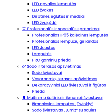
LED apvalios lemputės
LED žvakės
Dirbtinės eglutės ir medžiai
LED žvaigždė
💡 Profesionalūs ir specialūs sprendimai
Profesionalios IP65 kalėdinės lemputės
Profesionalios lempučių girliandos
LED Juostos
Lemputės
PRO gaminių priedai
🌿 Sodo ir terasos apšvietimas
Sodo šviestuvai
Vasarnamio, terasos apšvietimas
Dekoratyviniai LED šviestuvai ir figūros
Priedai
🔋 Maitinimo šaltiniai ir išmanieji šviestuvai
Išmaniosios lemputės „Twinkly“
Sodo šviestuvas „Lumiz“ su saulės