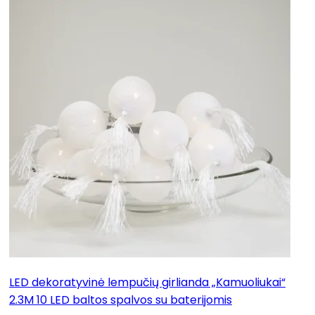
LED dekoratyvinė lempučių girlianda „Kamuoliukai“
2.3M 10 LED baltos spalvos su baterijomis