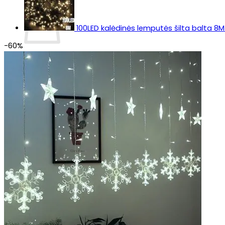
100LED kalėdinės lemputės šilta balta 8M
-60%
Krepšelyje nėra produktų.
Grįžti į parduotuvę