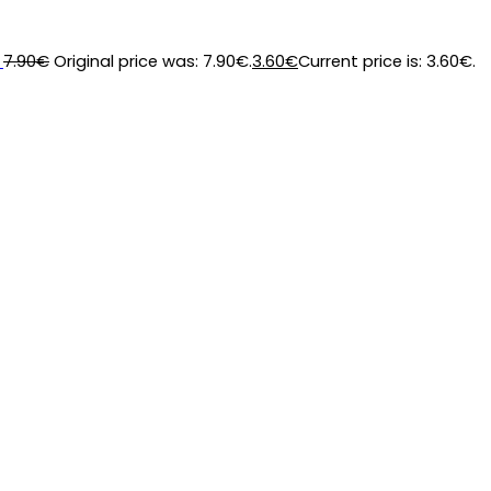
7.90
€
Original price was: 7.90€.
3.60
€
Current price is: 3.60€.