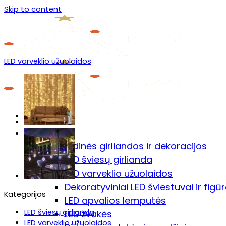
Skip to content
LED varveklio užuolaidos
Menu
Prekių katalogas
🎄Kalėdinės girliandos ir dekoracijos
LED šviesų girlianda
LED varveklio užuolaidos
Dekoratyviniai LED šviestuvai ir figū
Kategorijos
LED apvalios lemputės
LED šviesų girlianda
LED žvakės
LED varveklio užuolaidos