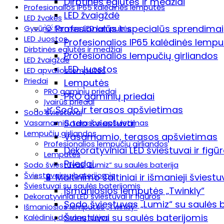
Dirbtinės eglutės ir medžiai
Profesionalios IP65 kalėdinės lemputės
LED žvaigždė
LED žvakės
💡 Profesionalūs ir specialūs sprendimai
Gyvūno formos LED lemputės
LED Juostos
Profesionalios IP65 kalėdinės lemp
Dirbtinės eglutės ir medžiai
Profesionalios lempučių girliandos
LED žvaigždė
LED Juostos
LED apvalios lemputės
Priedai
Lemputės
PRO gaminių priedai
PRO gaminių priedai
Įvairūs priedai
🌿 Sodo ir terasos apšvietimas
Sodo šviestuvai
Sodo šviestuvai
Vasarnamio, terasos apšvietimas
Lempučių girliandos
Vasarnamio, terasos apšvietimas
Profesionalios lempučių girliandos
Dekoratyviniai LED šviestuvai ir figū
Lemputės
Priedai
Sodo šviestuvas „Lumiz“ su saulės baterija
Šviestuvai su baterijomis
🔋 Maitinimo šaltiniai ir išmanieji šviestu
Šviestuvai su saulės baterijomis
Išmaniosios lemputės „Twinkly“
Dekoratyviniai LED šviestuvai ir figūros
Sodo šviestuvas „Lumiz“ su saulės b
Išmaniosios lemputės „Twinkly“
Šviestuvai su saulės baterijomis
Kalėdinių dovanų idėjos