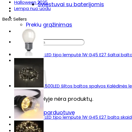
Halloween 2025
Šviestuvai su baterijomis
Lempa nuo uodu
Sodo šviestuvas „Lumiz“
Prekių pristatymas & grąžinimas
Best Sellers
Prekių grąžinimas
DUK
Ieškoti:
LED tipo lemputė 1W G45 E27 šaltai balt
500LED šiltos baltos spalvos Kalėdinės 
Krepšelyje nėra produktų.
Grįžti į parduotuvę
LED tipo lemputė 1W G45 E27 balta skaidr
Krepšelis