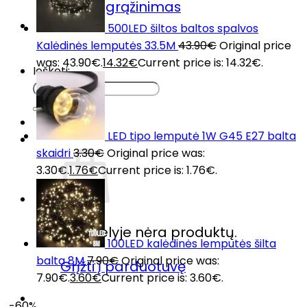
Prekių grąžinimas
DUK
500LED šiltos baltos spalvos
Kontaktai
Kalėdinės lemputės 33.5M
43.90
€
Original price
was: 43.90€.
14.32
€
Current price is: 14.32€.
Ieškoti:
LED tipo lemputė 1W G45 E27 balta
skaidri
3.30
€
Original price was:
3.30€.
1.76
€
Current price is: 1.76€.
Krepšelyje nėra produktų.
100LED kalėdinės lemputės šilta
balta 8M
7.90
€
Original price was:
Grįžti į parduotuvę
7.90€.
3.60
€
Current price is: 3.60€.
-60%