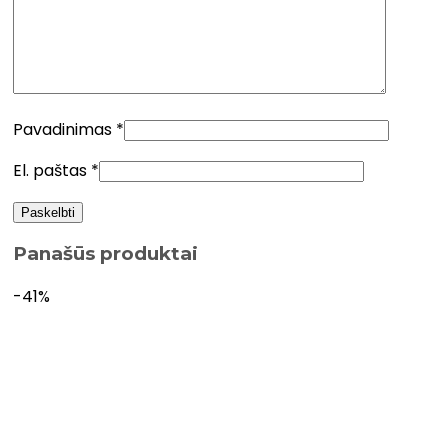
Pavadinimas
*
El. paštas
*
Panašūs produktai
-41%