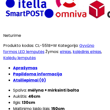
Neturime
Produkto kodas:
CL-551B+W
Kategorija:
Gyvūno
formos LED lemputės
Žymos:
elnias
,
kalėdinis elnias
,
Kalėdų lemputės
Aprašymas
Papildoma informacija
Atsiliepimai (0)
Spalva:
mėlyna + mirksinti balta
Aukštis:
46cm
Ilgis:
130cm
Maitinimo laido ilgis:
150cm