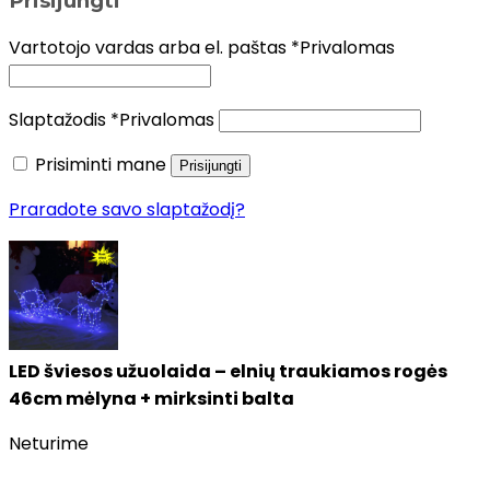
Prisijungti
Vartotojo vardas arba el. paštas
*
Privalomas
Slaptažodis
*
Privalomas
Prisiminti mane
Prisijungti
Praradote savo slaptažodį?
LED šviesos užuolaida – elnių traukiamos rogės
46cm mėlyna + mirksinti balta
Neturime