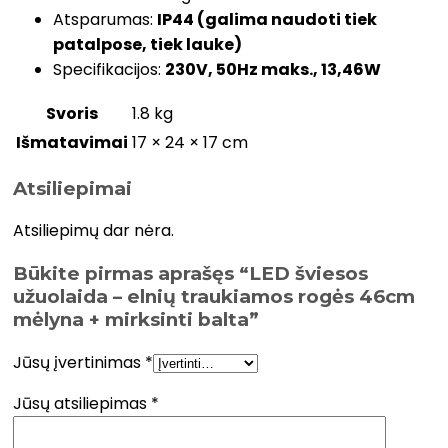
Atsparumas:
IP44 (galima naudoti tiek
patalpose, tiek lauke)
Specifikacijos:
230V, 50Hz maks., 13,46W
Svoris
1.8 kg
Išmatavimai
17 × 24 × 17 cm
Atsiliepimai
Atsiliepimų dar nėra.
Būkite pirmas aprašęs “LED šviesos
užuolaida – elnių traukiamos rogės 46cm
mėlyna + mirksinti balta”
Jūsų įvertinimas
*
Jūsų atsiliepimas
*