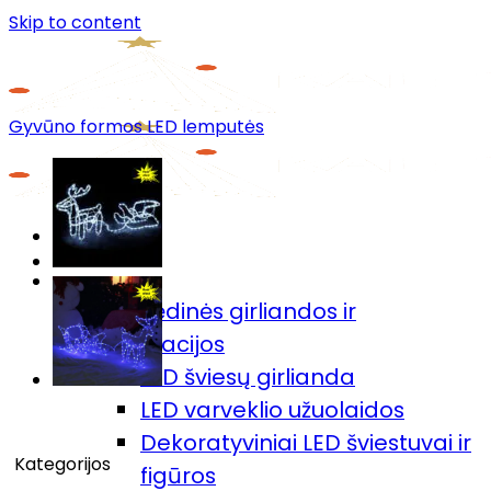
Skip to content
Gyvūno formos LED lemputės
Menu
Prekių katalogas
🎄Kalėdinės girliandos ir
dekoracijos
LED šviesų girlianda
LED varveklio užuolaidos
Dekoratyviniai LED šviestuvai ir
Kategorijos
figūros