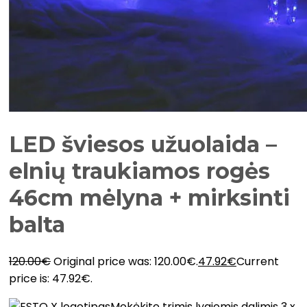
LED šviesos užuolaida –
elnių traukiamos rogės
46cm mėlyna + mirksinti
balta
120.00
€
Original price was: 120.00€.
47.92
€
Current
price is: 47.92€.
Mokėkite trimis lygiomis dalimis 3 x