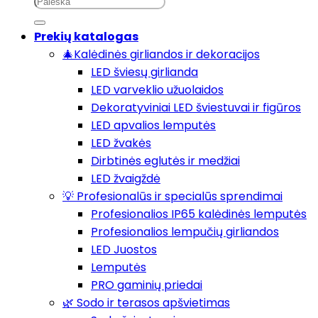
Prekių katalogas
🎄Kalėdinės girliandos ir dekoracijos
LED šviesų girlianda
LED varveklio užuolaidos
Dekoratyviniai LED šviestuvai ir figūros
LED apvalios lemputės
LED žvakės
Dirbtinės eglutės ir medžiai
LED žvaigždė
💡 Profesionalūs ir specialūs sprendimai
Profesionalios IP65 kalėdinės lemputės
Profesionalios lempučių girliandos
LED Juostos
Lemputės
PRO gaminių priedai
🌿 Sodo ir terasos apšvietimas