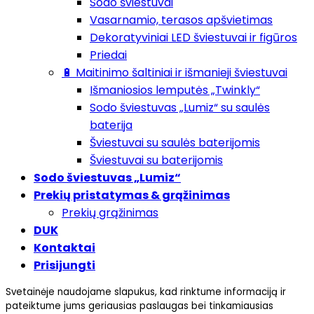
Sodo šviestuvai
Vasarnamio, terasos apšvietimas
Dekoratyviniai LED šviestuvai ir figūros
Priedai
🔋 Maitinimo šaltiniai ir išmanieji šviestuvai
Išmaniosios lemputės „Twinkly“
Sodo šviestuvas „Lumiz“ su saulės
baterija
Šviestuvai su saulės baterijomis
Šviestuvai su baterijomis
Sodo šviestuvas „Lumiz“
Prekių pristatymas & grąžinimas
Prekių grąžinimas
DUK
Kontaktai
Prisijungti
Svetainėje naudojame slapukus, kad rinktume informaciją ir
pateiktume jums geriausias paslaugas bei tinkamiausias