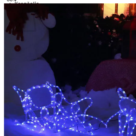
Krepšelis
Krepšelyje nėra produktų.
Grįžti į parduotuvę