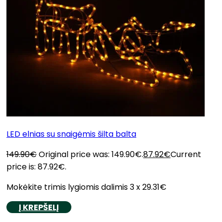
LED elnias su snaigėmis šilta balta
149.90
€
Original price was: 149.90€.
87.92
€
Current
price is: 87.92€.
Mokėkite trimis lygiomis dalimis 3 x 29.31€
Į KREPŠELĮ