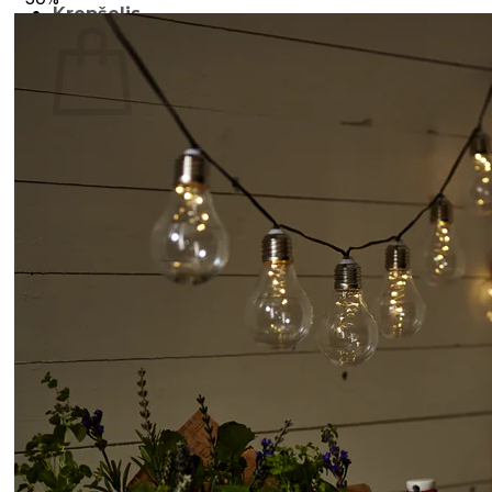
Krepšelis
Krepšelyje nėra produktų.
Grįžti į parduotuvę