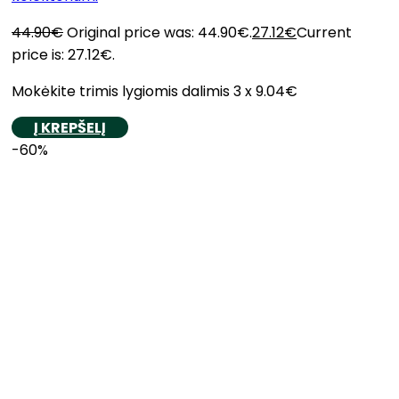
44.90
€
Original price was: 44.90€.
27.12
€
Current
price is: 27.12€.
Mokėkite trimis lygiomis dalimis 3 x 9.04€
Į KREPŠELĮ
-60%