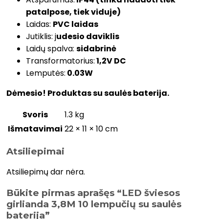
patalpose, tiek viduje)
Laidas:
PVC laidas
Jutiklis: j
udesio daviklis
Laidų spalva:
sidabrinė
Transformatorius:
1,2V DC
Lemputės:
0.03W
Dėmesio! Produktas su saulės baterija.
Svoris
1.3 kg
Išmatavimai
22 × 11 × 10 cm
Atsiliepimai
Atsiliepimų dar nėra.
Būkite pirmas aprašęs “LED šviesos
girlianda 3,8M 10 lempučių su saulės
baterija”