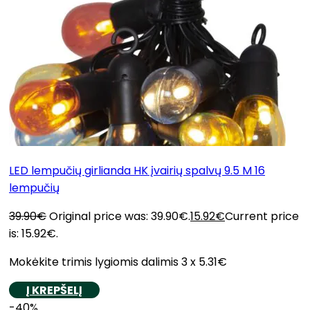
LED lempučių girlianda HK įvairių spalvų 9.5 M 16
lempučių
39.90
€
Original price was: 39.90€.
15.92
€
Current price
is: 15.92€.
Mokėkite trimis lygiomis dalimis 3 x 5.31€
Į KREPŠELĮ
-40%