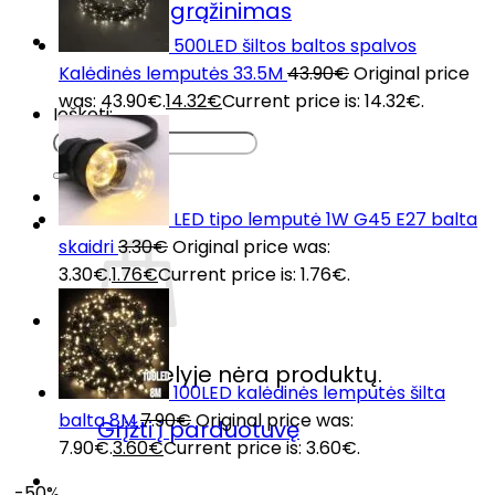
Prekių grąžinimas
DUK
500LED šiltos baltos spalvos
Kontaktai
Kalėdinės lemputės 33.5M
43.90
€
Original price
was: 43.90€.
14.32
€
Current price is: 14.32€.
Ieškoti:
LED tipo lemputė 1W G45 E27 balta
skaidri
3.30
€
Original price was:
3.30€.
1.76
€
Current price is: 1.76€.
Krepšelyje nėra produktų.
100LED kalėdinės lemputės šilta
balta 8M
7.90
€
Original price was:
Grįžti į parduotuvę
7.90€.
3.60
€
Current price is: 3.60€.
-50%