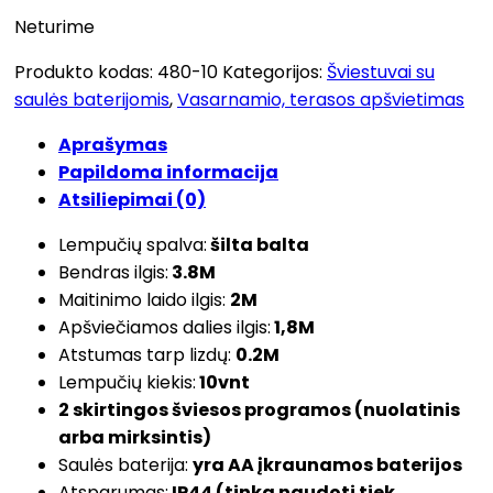
Neturime
Produkto kodas:
480-10
Kategorijos:
Šviestuvai su
saulės baterijomis
,
Vasarnamio, terasos apšvietimas
Aprašymas
Papildoma informacija
Atsiliepimai (0)
Lempučių spalva:
šilta balta
Bendras ilgis:
3.8M
Maitinimo laido ilgis:
2M
Apšviečiamos dalies ilgis:
1,8M
Atstumas tarp lizdų:
0.2M
Lempučių kiekis:
10vnt
2 skirtingos šviesos programos (nuolatinis
arba mirksintis)
Saulės baterija:
yra AA įkraunamos baterijos
Atsparumas:
IP44 (tinka naudoti tiek