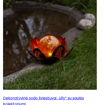
Dekoratyvinė sodo šviestuvai „Lilly” su saulės
kolektoriumi