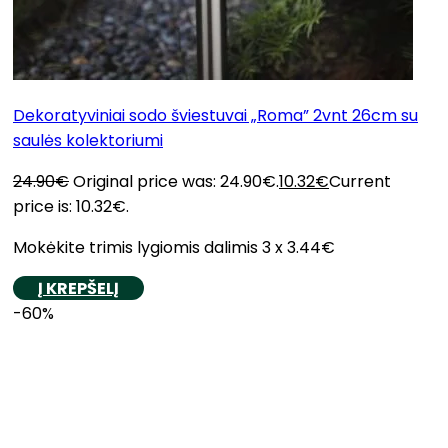
Dekoratyviniai sodo šviestuvai „Roma” 2vnt 26cm su
saulės kolektoriumi
24.90
€
Original price was: 24.90€.
10.32
€
Current
price is: 10.32€.
Mokėkite trimis lygiomis dalimis 3 x 3.44€
Į KREPŠELĮ
-60%