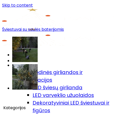
Skip to content
Šviestuvai su saulės baterijomis
Menu
Prekių katalogas
🎄Kalėdinės girliandos ir
dekoracijos
LED šviesų girlianda
LED varveklio užuolaidos
Dekoratyviniai LED šviestuvai ir
Kategorijos
figūros