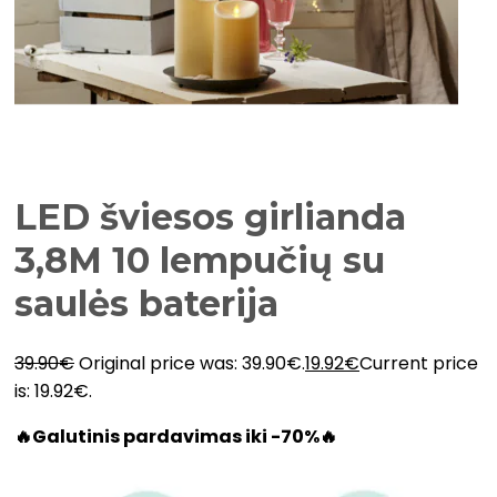
LED šviesos girlianda
3,8M 10 lempučių su
saulės baterija
39.90
€
Original price was: 39.90€.
19.92
€
Current price
is: 19.92€.
🔥Galutinis pardavimas iki -70%🔥