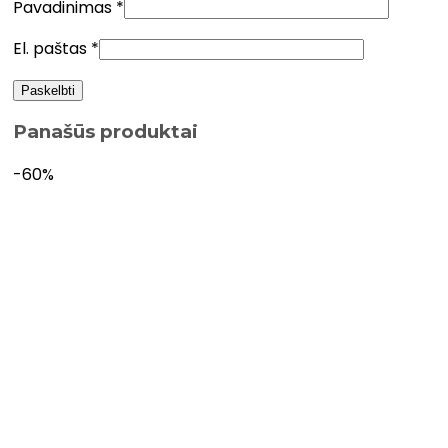
Pavadinimas
*
El. paštas
*
Panašūs produktai
-60%