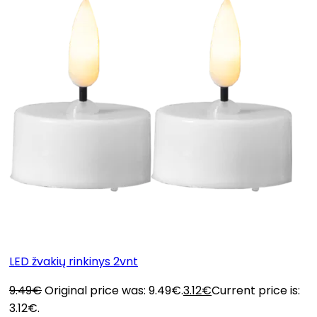
LED žvakių rinkinys 2vnt
9.49
€
Original price was: 9.49€.
3.12
€
Current price is:
3.12€.