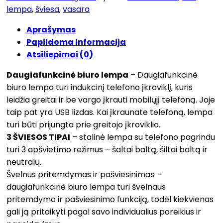
lempa
,
šviesa
,
vasara
Aprašymas
Papildoma informacija
Atsiliepimai (0)
Daugiafunkcinė biuro lempa
– Daugiafunkcinė
biuro lempa turi indukcinį telefono įkroviklį, kuris
leidžia greitai ir be vargo įkrauti mobilųjį telefoną. Joje
taip pat yra USB lizdas. Kai įkraunate telefoną, lempa
turi būti prijungta prie greitojo įkroviklio.
3 ŠVIESOS TIPAI
– stalinė lempa su telefono pagrindu
turi 3 apšvietimo režimus – šaltai baltą, šiltai baltą ir
neutralų.
Švelnus pritemdymas ir pašviesinimas –
daugiafunkcinė biuro lempa turi švelnaus
pritemdymo ir pašviesinimo funkciją, todėl kiekvienas
gali ją pritaikyti pagal savo individualius poreikius ir