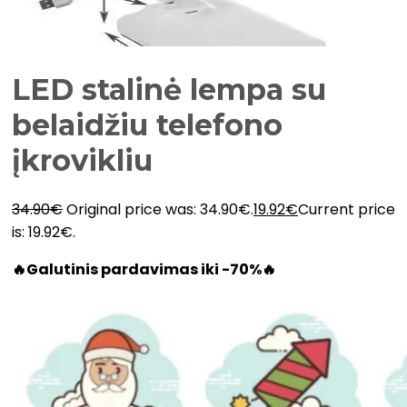
LED stalinė lempa su
belaidžiu telefono
įkrovikliu
34.90
€
Original price was: 34.90€.
19.92
€
Current price
is: 19.92€.
🔥Galutinis pardavimas iki -70%🔥