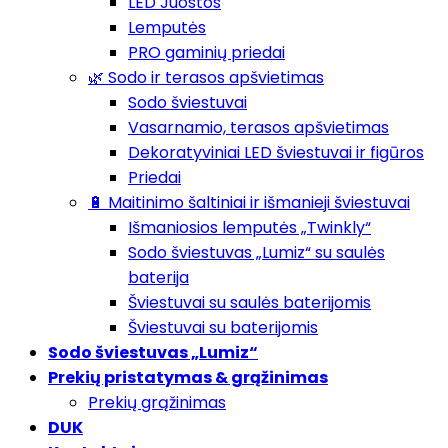
LED Juostos
Lemputės
PRO gaminių priedai
🌿 Sodo ir terasos apšvietimas
Sodo šviestuvai
Vasarnamio, terasos apšvietimas
Dekoratyviniai LED šviestuvai ir figūros
Priedai
🔋 Maitinimo šaltiniai ir išmanieji šviestuvai
Išmaniosios lemputės „Twinkly“
Sodo šviestuvas „Lumiz“ su saulės
baterija
Šviestuvai su saulės baterijomis
Šviestuvai su baterijomis
Sodo šviestuvas „Lumiz“
Prekių pristatymas & grąžinimas
Prekių grąžinimas
DUK