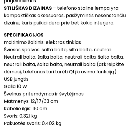
pageidavimus.
STILIŠKAS DIZAINAS
– telefono stalinė lempa yra
kompaktiškas aksesuaras, pasižymintis nesenstančiu
dizainu, kuris puikiai dera prie bet kokio interjero.
SPECIFIKACIJOS
maitinimo šaltinis: elektros tinklas
Šviesos spalvos: šalta balta, šilta balta, neutrali.
Neutrali balta, šalta balta, neutrali balta, šalta balta,
neutrali balta, šalta balta, neutrali balta (atkreipkite
dėmesį, telefonas turi turėti QI įkrovimo funkciją).
USB jungtis
Galia 10 W
Švelnus pritemdymas ir švytėjimas
Matmenys: 12/17/33 cm
Kabelio ilgis: 110 cm
Svoris: 0,321 kg
Pakuotės svoris: 0,402 kg