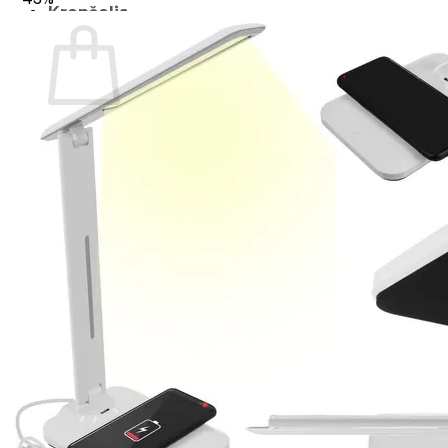
Krepšelis
Krepšelyje nėra produktų.
Grįžti į parduotuvę