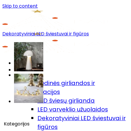
Skip to content
Dekoratyviniai LED šviestuvai ir figūros
Menu
Prekių katalogas
🎄Kalėdinės girliandos ir
dekoracijos
LED šviesų girlianda
LED varveklio užuolaidos
Dekoratyviniai LED šviestuvai ir
Kategorijos
figūros