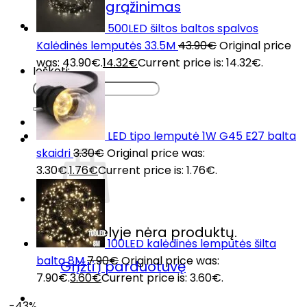
Prekių grąžinimas
DUK
500LED šiltos baltos spalvos
Kontaktai
Kalėdinės lemputės 33.5M
43.90
€
Original price
was: 43.90€.
14.32
€
Current price is: 14.32€.
Ieškoti:
LED tipo lemputė 1W G45 E27 balta
skaidri
3.30
€
Original price was:
3.30€.
1.76
€
Current price is: 1.76€.
Krepšelyje nėra produktų.
100LED kalėdinės lemputės šilta
balta 8M
7.90
€
Original price was:
Grįžti į parduotuvę
7.90€.
3.60
€
Current price is: 3.60€.
-43%