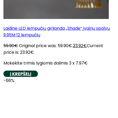
Laidinė LED lempučių girlianda „Shade“ įvairių spalvų
9.95M 12 lempučių
59.90
€
Original price was: 59.90€.
23.92
€
Current
price is: 23.92€.
Mokėkite trimis lygiomis dalimis 3 x 7.97€
Į KREPŠELĮ
-66%