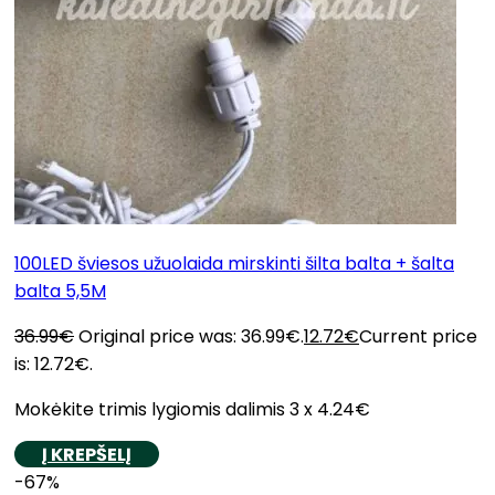
100LED šviesos užuolaida mirskinti šilta balta + šalta
balta 5,5M
36.99
€
Original price was: 36.99€.
12.72
€
Current price
is: 12.72€.
Mokėkite trimis lygiomis dalimis 3 x 4.24€
Į KREPŠELĮ
-67%