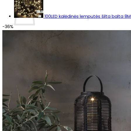
100LED kalėdinės lemputės šilta balta 8M
-36%
Krepšelyje nėra produktų.
Grįžti į parduotuvę