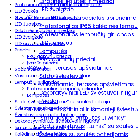
Dirbtinės eglutės ir medžiai
Profesionalios IP65 kalėdinės lemputės
LED žvaigždė
LED žvakės
💡 Profesionalūs ir specialūs sprendimai
Gyvūno formos LED lemputės
LED Juostos
Profesionalios IP65 kalėdinės lemp
Dirbtinės eglutės ir medžiai
Profesionalios lempučių girliandos
LED žvaigždė
LED Juostos
LED apvalios lemputės
Priedai
Lemputės
PRO gaminių priedai
PRO gaminių priedai
Įvairūs priedai
🌿 Sodo ir terasos apšvietimas
Sodo šviestuvai
Sodo šviestuvai
Vasarnamio, terasos apšvietimas
Lempučių girliandos
Vasarnamio, terasos apšvietimas
Profesionalios lempučių girliandos
Dekoratyviniai LED šviestuvai ir figū
Lemputės
Priedai
Sodo šviestuvas „Lumiz“ su saulės baterija
Šviestuvai su baterijomis
🔋 Maitinimo šaltiniai ir išmanieji šviestu
Šviestuvai su saulės baterijomis
Išmaniosios lemputės „Twinkly“
Dekoratyviniai LED šviestuvai ir figūros
Sodo šviestuvas „Lumiz“ su saulės b
Išmaniosios lemputės „Twinkly“
Šviestuvai su saulės baterijomis
Kalėdinių dovanų idėjos