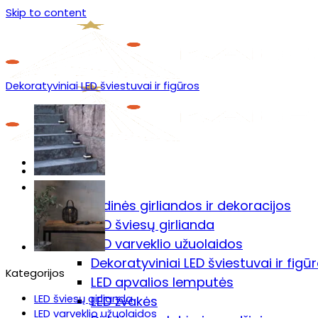
Skip to content
Dekoratyviniai LED šviestuvai ir figūros
Menu
Prekių katalogas
🎄Kalėdinės girliandos ir dekoracijos
LED šviesų girlianda
LED varveklio užuolaidos
Dekoratyviniai LED šviestuvai ir figū
Kategorijos
LED apvalios lemputės
LED šviesų girlianda
LED žvakės
LED varveklio užuolaidos