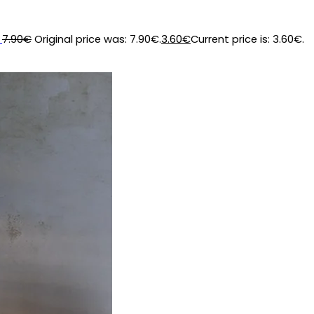
7.90
€
Original price was: 7.90€.
3.60
€
Current price is: 3.60€.