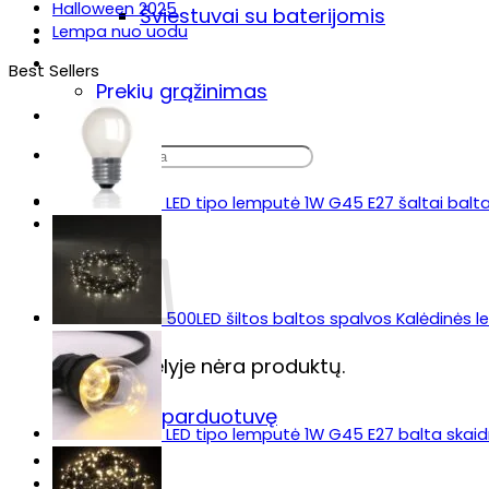
Halloween 2025
Šviestuvai su baterijomis
Lempa nuo uodu
Sodo šviestuvas „Lumiz“
Prekių pristatymas & grąžinimas
Best Sellers
Prekių grąžinimas
DUK
Ieškoti:
LED tipo lemputė 1W G45 E27 šaltai balt
500LED šiltos baltos spalvos Kalėdinės 
Krepšelyje nėra produktų.
Grįžti į parduotuvę
LED tipo lemputė 1W G45 E27 balta skaidr
Krepšelis