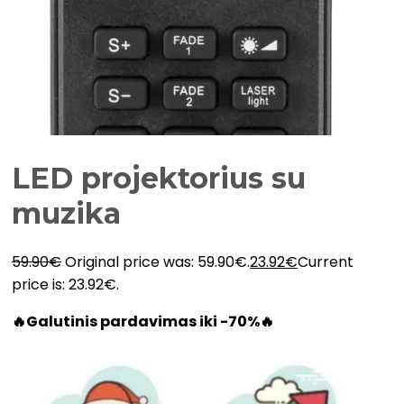
LED projektorius su
muzika
59.90
€
Original price was: 59.90€.
23.92
€
Current
price is: 23.92€.
🔥Galutinis pardavimas iki -70%🔥