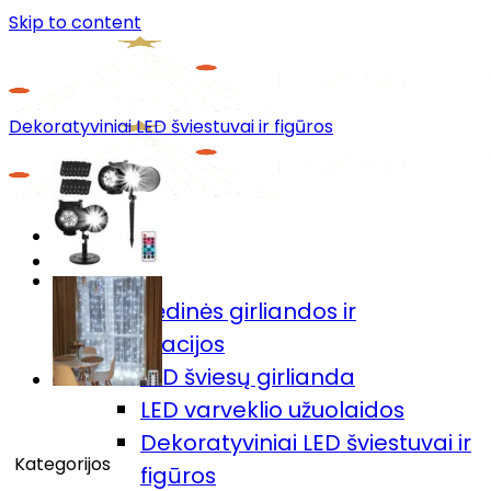
Skip to content
Dekoratyviniai LED šviestuvai ir figūros
Menu
Prekių katalogas
🎄Kalėdinės girliandos ir
dekoracijos
LED šviesų girlianda
LED varveklio užuolaidos
Dekoratyviniai LED šviestuvai ir
Kategorijos
figūros