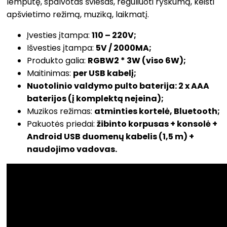
lemputę, spalvotas šviesas, reguliuoti ryškumą, keisti
apšvietimo režimą, muziką, laikmatį.
Įvesties įtampa:
110 – 220V;
Išvesties įtampa:
5V / 2000MA;
Produkto galia:
RGBW2 * 3W (viso 6W);
Maitinimas:
per USB kabelį;
Nuotolinio valdymo pulto baterija: 2 x AAA
baterijos (į komplektą neįeina);
Muzikos režimas:
atminties kortelė, Bluetooth;
Pakuotės priedai:
žibinto korpusas + konsolė +
Android USB duomenų kabelis (1,5 m) +
naudojimo vadovas.