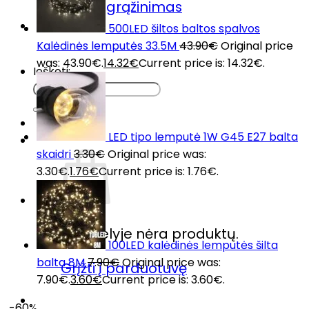
Prekių grąžinimas
DUK
500LED šiltos baltos spalvos
Kontaktai
Kalėdinės lemputės 33.5M
43.90
€
Original price
was: 43.90€.
14.32
€
Current price is: 14.32€.
Ieškoti:
LED tipo lemputė 1W G45 E27 balta
skaidri
3.30
€
Original price was:
3.30€.
1.76
€
Current price is: 1.76€.
Krepšelyje nėra produktų.
100LED kalėdinės lemputės šilta
balta 8M
7.90
€
Original price was:
Grįžti į parduotuvę
7.90€.
3.60
€
Current price is: 3.60€.
-60%