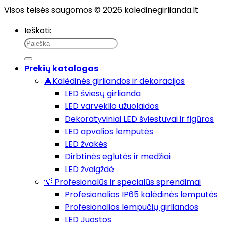
Visos teisės saugomos © 2026 kaledinegirlianda.lt
Ieškoti:
Prekių katalogas
🎄Kalėdinės girliandos ir dekoracijos
LED šviesų girlianda
LED varveklio užuolaidos
Dekoratyviniai LED šviestuvai ir figūros
LED apvalios lemputės
LED žvakės
Dirbtinės eglutės ir medžiai
LED žvaigždė
💡 Profesionalūs ir specialūs sprendimai
Profesionalios IP65 kalėdinės lemputės
Profesionalios lempučių girliandos
LED Juostos