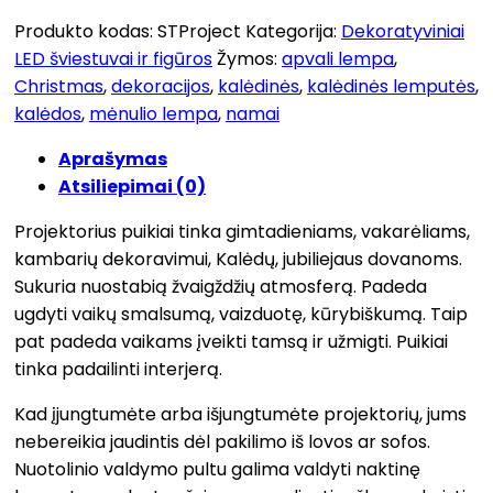
Produkto kodas:
STProject
Kategorija:
Dekoratyviniai
LED šviestuvai ir figūros
Žymos:
apvali lempa
,
Christmas
,
dekoracijos
,
kalėdinės
,
kalėdinės lemputės
,
kalėdos
,
mėnulio lempa
,
namai
Aprašymas
Atsiliepimai (0)
Projektorius puikiai tinka gimtadieniams, vakarėliams,
kambarių dekoravimui, Kalėdų, jubiliejaus dovanoms.
Sukuria nuostabią žvaigždžių atmosferą. Padeda
ugdyti vaikų smalsumą, vaizduotę, kūrybiškumą. Taip
pat padeda vaikams įveikti tamsą ir užmigti. Puikiai
tinka padailinti interjerą.
Kad įjungtumėte arba išjungtumėte projektorių, jums
nebereikia jaudintis dėl pakilimo iš lovos ar sofos.
Nuotolinio valdymo pultu galima valdyti naktinę