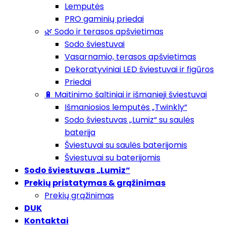
Lemputės
PRO gaminių priedai
🌿 Sodo ir terasos apšvietimas
Sodo šviestuvai
Vasarnamio, terasos apšvietimas
Dekoratyviniai LED šviestuvai ir figūros
Priedai
🔋 Maitinimo šaltiniai ir išmanieji šviestuvai
Išmaniosios lemputės „Twinkly“
Sodo šviestuvas „Lumiz“ su saulės
baterija
Šviestuvai su saulės baterijomis
Šviestuvai su baterijomis
Sodo šviestuvas „Lumiz“
Prekių pristatymas & grąžinimas
Prekių grąžinimas
DUK
Kontaktai