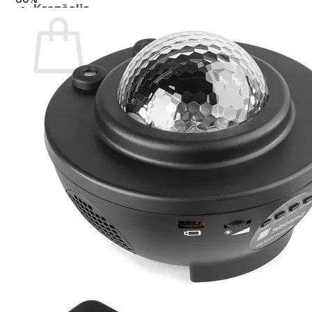
Krepšelis
Krepšelyje nėra produktų.
Grįžti į parduotuvę