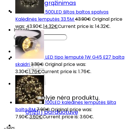
Prekių grąžinimas
DUK
500LED šiltos baltos spalvos
Kontaktai
Kalėdinės lemputės 33.5M
43.90
€
Original price
was: 43.90€.
14.32
€
Current price is: 14.32€.
Ieškoti:
LED tipo lemputė 1W G45 E27 balta
skaidri
3.30
€
Original price was:
3.30€.
1.76
€
Current price is: 1.76€.
Krepšelyje nėra produktų.
100LED kalėdinės lemputės šilta
balta 8M
7.90
€
Original price was:
Grįžti į parduotuvę
7.90€.
3.60
€
Current price is: 3.60€.
-56%