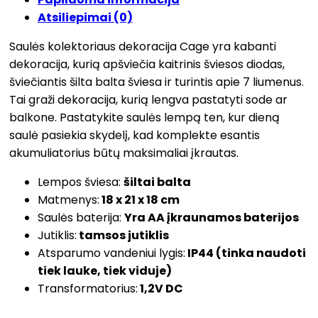
Atsiliepimai (0)
Saulės kolektoriaus dekoracija Cage yra kabanti
dekoracija, kurią apšviečia kaitrinis šviesos diodas,
šviečiantis šilta balta šviesa ir turintis apie 7 liumenus.
Tai graži dekoracija, kurią lengva pastatyti sode ar
balkone. Pastatykite saulės lempą ten, kur dieną
saulė pasiekia skydelį, kad komplekte esantis
akumuliatorius būtų maksimaliai įkrautas.
Lempos šviesa:
šiltai balta
Matmenys:
18 x 21 x 18 cm
Saulės baterija:
Yra AA įkraunamos baterijos
Jutiklis:
tamsos jutiklis
Atsparumo vandeniui lygis:
IP44 (tinka naudoti
tiek lauke, tiek viduje)
Transformatorius:
1,2V DC