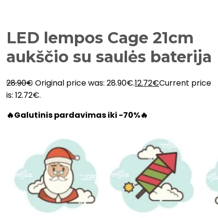
LED lempos Cage 21cm
aukščio su saulės baterija
28.90
€
Original price was: 28.90€.
12.72
€
Current price
is: 12.72€.
🔥Galutinis pardavimas iki -70%🔥