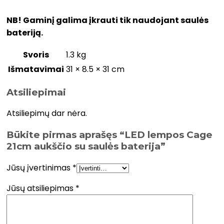
NB! Gaminį galima įkrauti tik naudojant saulės
bateriją.
Svoris
1.3 kg
Išmatavimai
31 × 8.5 × 31 cm
Atsiliepimai
Atsiliepimų dar nėra.
Būkite pirmas aprašęs “LED lempos Cage
21cm aukščio su saulės baterija”
Jūsų įvertinimas
*
Jūsų atsiliepimas
*