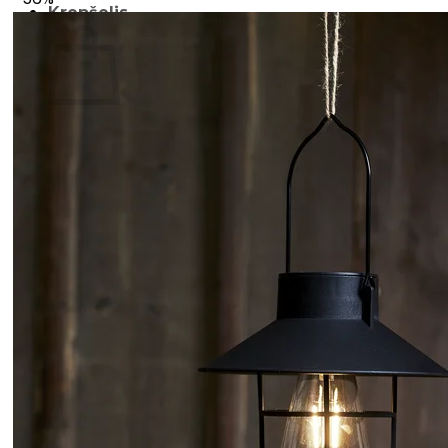
Krepšelis
Krepšelyje nėra produktų.
Grįžti į parduotuvę