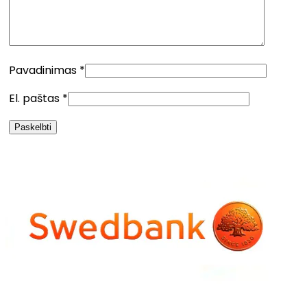
Pavadinimas
*
El. paštas
*