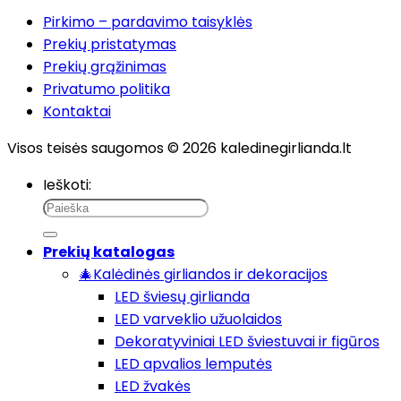
Pirkimo – pardavimo taisyklės
Prekių pristatymas
Prekių grąžinimas
Privatumo politika
Kontaktai
Visos teisės saugomos © 2026 kaledinegirlianda.lt
Ieškoti:
Prekių katalogas
🎄Kalėdinės girliandos ir dekoracijos
LED šviesų girlianda
LED varveklio užuolaidos
Dekoratyviniai LED šviestuvai ir figūros
LED apvalios lemputės
LED žvakės