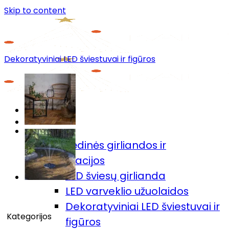
Skip to content
Dekoratyviniai LED šviestuvai ir figūros
Menu
Prekių katalogas
🎄Kalėdinės girliandos ir
dekoracijos
LED šviesų girlianda
LED varveklio užuolaidos
Dekoratyviniai LED šviestuvai ir
Kategorijos
figūros