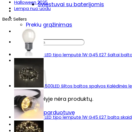
Halloween 2025
Šviestuvai su baterijomis
Lempa nuo uodu
Sodo šviestuvas „Lumiz“
Prekių pristatymas & grąžinimas
Best Sellers
Prekių grąžinimas
DUK
Ieškoti:
LED tipo lemputė 1W G45 E27 šaltai balt
500LED šiltos baltos spalvos Kalėdinės 
Krepšelyje nėra produktų.
Grįžti į parduotuvę
LED tipo lemputė 1W G45 E27 balta skaidr
Krepšelis