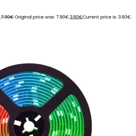
7.90
€
Original price was: 7.90€.
3.60
€
Current price is: 3.60€.