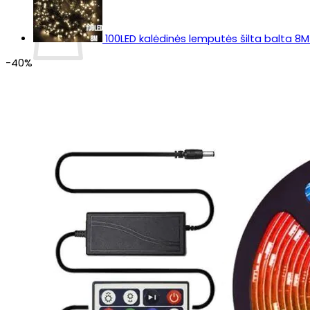
100LED kalėdinės lemputės šilta balta 8M
-40%
Krepšelyje nėra produktų.
Grįžti į parduotuvę