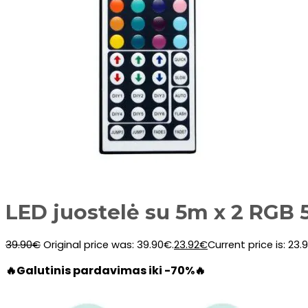
LED juostelė su 5m x 2 RGB 
39.90
€
Original price was: 39.90€.
23.92
€
Current price is: 23.
🔥Galutinis pardavimas iki -70%🔥