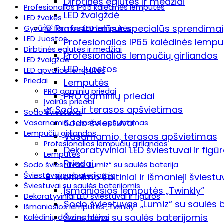
Dirbtinės eglutės ir medžiai
Profesionalios IP65 kalėdinės lemputės
LED žvaigždė
LED žvakės
💡 Profesionalūs ir specialūs sprendimai
Gyvūno formos LED lemputės
LED Juostos
Profesionalios IP65 kalėdinės lemp
Dirbtinės eglutės ir medžiai
Profesionalios lempučių girliandos
LED žvaigždė
LED Juostos
LED apvalios lemputės
Priedai
Lemputės
PRO gaminių priedai
PRO gaminių priedai
Įvairūs priedai
🌿 Sodo ir terasos apšvietimas
Sodo šviestuvai
Sodo šviestuvai
Vasarnamio, terasos apšvietimas
Lempučių girliandos
Vasarnamio, terasos apšvietimas
Profesionalios lempučių girliandos
Dekoratyviniai LED šviestuvai ir figū
Lemputės
Priedai
Sodo šviestuvas „Lumiz“ su saulės baterija
Šviestuvai su baterijomis
🔋 Maitinimo šaltiniai ir išmanieji šviestu
Šviestuvai su saulės baterijomis
Išmaniosios lemputės „Twinkly“
Dekoratyviniai LED šviestuvai ir figūros
Sodo šviestuvas „Lumiz“ su saulės b
Išmaniosios lemputės „Twinkly“
Šviestuvai su saulės baterijomis
Kalėdinių dovanų idėjos