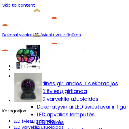
Skip to content
Dekoratyviniai LED šviestuvai ir figūros
Menu
Prekių katalogas
🎄Kalėdinės girliandos ir dekoracijos
LED šviesų girlianda
LED varveklio užuolaidos
Dekoratyviniai LED šviestuvai ir figū
Kategorijos
LED apvalios lemputės
LED šviesų girlianda
LED žvakės
LED varveklio užuolaidos