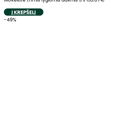
Į KREPŠELĮ
-49%