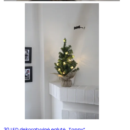
30 LED dekoratyvinė eglutė „Toppy”