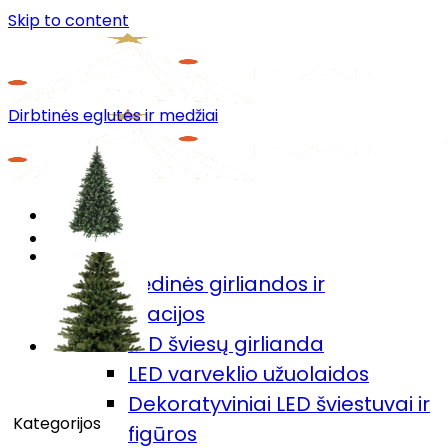
Skip to content
Dirbtinės eglutės ir medžiai
Menu
Prekių katalogas
🎄Kalėdinės girliandos ir
dekoracijos
LED šviesų girlianda
LED varveklio užuolaidos
Dekoratyviniai LED šviestuvai ir
Kategorijos
figūros