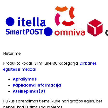
Neturime
Produkto kodas:
Slim-Line180
Kategorija:
Dirbtinės
eglutės ir medžiai
Aprašymas
Papildoma informacija
Atsiliepimai (0)
Puikus sprendimas tiems, kurie nori gražios eglės, bet
nenori, kad ji užimtų daug vietos.