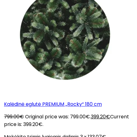
Kalėdinė eglutė PREMIUM „Rocky“ 180 cm
799.00
€
Original price was: 799.00€.
399.20
€
Current
price is: 399.20€.
Mokėkite trimis lygiomis dalimis 3 x 133.07€