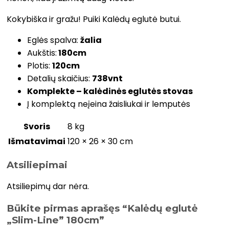
Kokybiška ir gražu! Puiki Kalėdų eglutė butui.
Eglės spalva:
žalia
Aukštis:
180cm
Plotis:
120cm
Detalių skaičius:
738vnt
Komplekte – kalėdinės eglutės stovas
Į komplektą neįeina žaisliukai ir lemputės
Svoris
8 kg
Išmatavimai
120 × 26 × 30 cm
Atsiliepimai
Atsiliepimų dar nėra.
Būkite pirmas aprašęs “Kalėdų eglutė
„Slim-Line” 180cm”