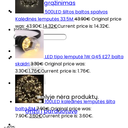
Prekių grąžinimas
DUK
500LED šiltos baltos spalvos
Kontaktai
Kalėdinės lemputės 33.5M
43.90
€
Original price
was: 43.90€.
14.32
€
Current price is: 14.32€.
Ieškoti:
LED tipo lemputė 1W G45 E27 balta
skaidri
3.30
€
Original price was:
3.30€.
1.76
€
Current price is: 1.76€.
Krepšelyje nėra produktų.
100LED kalėdinės lemputės šilta
balta 8M
7.90
€
Original price was:
Grįžti į parduotuvę
7.90€.
3.60
€
Current price is: 3.60€.
-40%