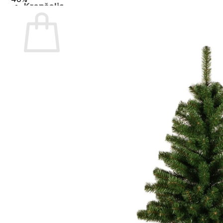
Krepšelis
Krepšelyje nėra produktų.
Grįžti į parduotuvę