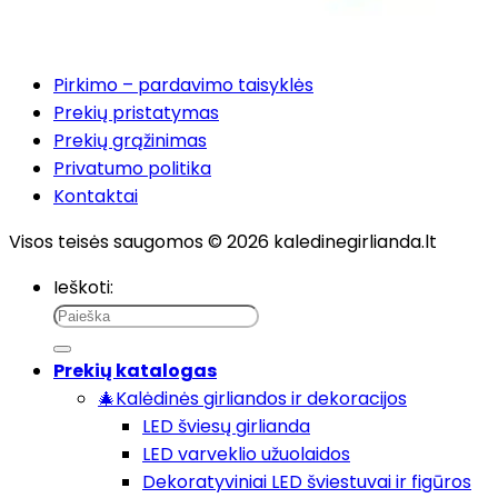
Pirkimo – pardavimo taisyklės
Prekių pristatymas
Prekių grąžinimas
Privatumo politika
Kontaktai
Visos teisės saugomos © 2026 kaledinegirlianda.lt
Ieškoti:
Prekių katalogas
🎄Kalėdinės girliandos ir dekoracijos
LED šviesų girlianda
LED varveklio užuolaidos
Dekoratyviniai LED šviestuvai ir figūros