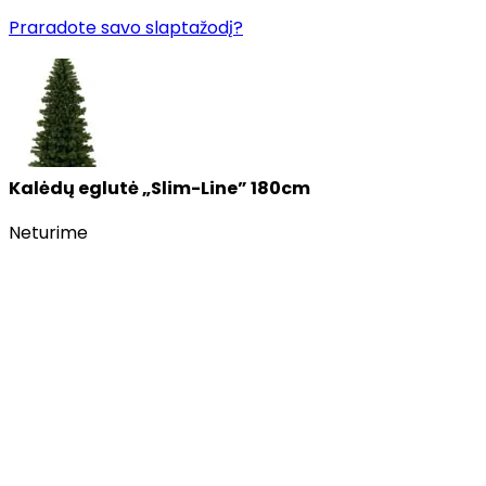
Praradote savo slaptažodį?
Kalėdų eglutė „Slim-Line” 180cm
Neturime