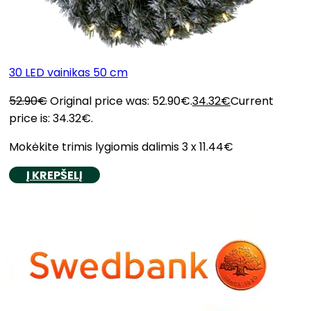
30 LED vainikas 50 cm
52.90
€
Original price was: 52.90€.
34.32
€
Current
price is: 34.32€.
Mokėkite trimis lygiomis dalimis 3 x 11.44€
Į KREPŠELĮ