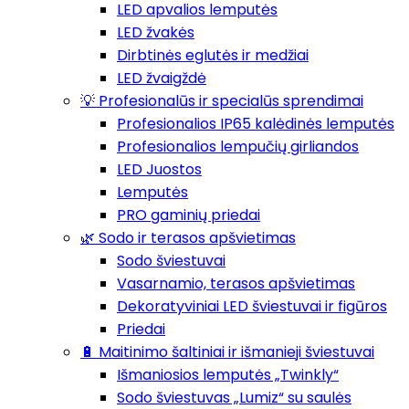
LED apvalios lemputės
LED žvakės
Dirbtinės eglutės ir medžiai
LED žvaigždė
💡 Profesionalūs ir specialūs sprendimai
Profesionalios IP65 kalėdinės lemputės
Profesionalios lempučių girliandos
LED Juostos
Lemputės
PRO gaminių priedai
🌿 Sodo ir terasos apšvietimas
Sodo šviestuvai
Vasarnamio, terasos apšvietimas
Dekoratyviniai LED šviestuvai ir figūros
Priedai
🔋 Maitinimo šaltiniai ir išmanieji šviestuvai
Išmaniosios lemputės „Twinkly“
Sodo šviestuvas „Lumiz“ su saulės