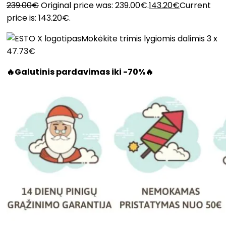
239.00
€
Original price was: 239.00€.
143.20
€
Current
price is: 143.20€.
Mokėkite trimis lygiomis dalimis 3 x
47.73€
🔥Galutinis pardavimas iki -70%🔥