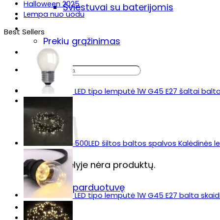
Halloween 2025
Šviestuvai su baterijomis
Lempa nuo uodu
Sodo šviestuvas „Lumiz“
Prekių pristatymas & grąžinimas
Best Sellers
Prekių grąžinimas
DUK
Ieškoti:
LED tipo lemputė 1W G45 E27 šaltai balt
500LED šiltos baltos spalvos Kalėdinės 
Krepšelyje nėra produktų.
Grįžti į parduotuvę
LED tipo lemputė 1W G45 E27 balta skaidr
Krepšelis