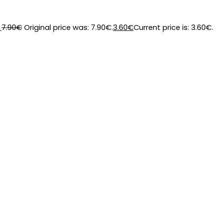
7.90
€
Original price was: 7.90€.
3.60
€
Current price is: 3.60€.