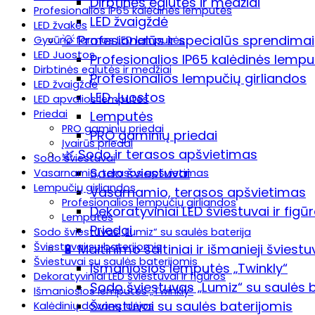
Dirbtinės eglutės ir medžiai
Profesionalios IP65 kalėdinės lemputės
LED žvaigždė
LED žvakės
💡 Profesionalūs ir specialūs sprendimai
Gyvūno formos LED lemputės
LED Juostos
Profesionalios IP65 kalėdinės lemp
Dirbtinės eglutės ir medžiai
Profesionalios lempučių girliandos
LED žvaigždė
LED Juostos
LED apvalios lemputės
Priedai
Lemputės
PRO gaminių priedai
PRO gaminių priedai
Įvairūs priedai
🌿 Sodo ir terasos apšvietimas
Sodo šviestuvai
Sodo šviestuvai
Vasarnamio, terasos apšvietimas
Lempučių girliandos
Vasarnamio, terasos apšvietimas
Profesionalios lempučių girliandos
Dekoratyviniai LED šviestuvai ir figū
Lemputės
Priedai
Sodo šviestuvas „Lumiz“ su saulės baterija
Šviestuvai su baterijomis
🔋 Maitinimo šaltiniai ir išmanieji šviestu
Šviestuvai su saulės baterijomis
Išmaniosios lemputės „Twinkly“
Dekoratyviniai LED šviestuvai ir figūros
Sodo šviestuvas „Lumiz“ su saulės b
Išmaniosios lemputės „Twinkly“
Šviestuvai su saulės baterijomis
Kalėdinių dovanų idėjos