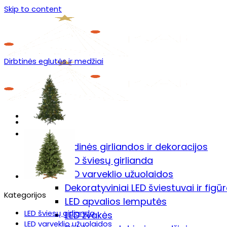
Skip to content
Dirbtinės eglutės ir medžiai
Menu
Prekių katalogas
🎄Kalėdinės girliandos ir dekoracijos
LED šviesų girlianda
LED varveklio užuolaidos
Dekoratyviniai LED šviestuvai ir figū
Kategorijos
LED apvalios lemputės
LED šviesų girlianda
LED žvakės
LED varveklio užuolaidos