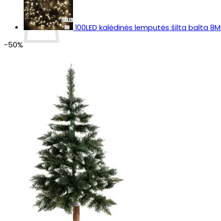
100LED kalėdinės lemputės šilta balta 8M
-50%
Krepšelyje nėra produktų.
Grįžti į parduotuvę