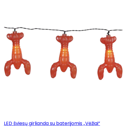
LED šviesų girlianda su baterijomis „Vėžiai”