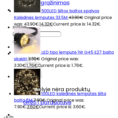
Prekių grąžinimas
DUK
500LED šiltos baltos spalvos
Kontaktai
Kalėdinės lemputės 33.5M
43.90
€
Original price
was: 43.90€.
14.32
€
Current price is: 14.32€.
Ieškoti:
LED tipo lemputė 1W G45 E27 balta
skaidri
3.30
€
Original price was:
3.30€.
1.76
€
Current price is: 1.76€.
Krepšelyje nėra produktų.
100LED kalėdinės lemputės šilta
balta 8M
7.90
€
Original price was:
Grįžti į parduotuvę
7.90€.
3.60
€
Current price is: 3.60€.
-57%