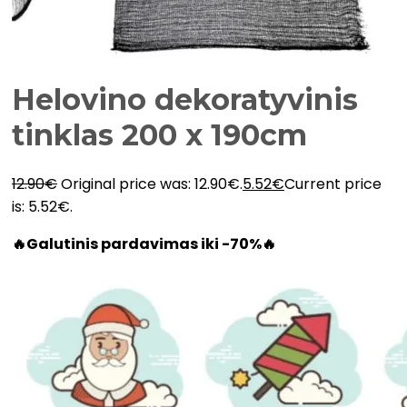
Helovino dekoratyvinis
tinklas 200 x 190cm
12.90
€
Original price was: 12.90€.
5.52
€
Current price
is: 5.52€.
🔥Galutinis pardavimas iki -70%🔥