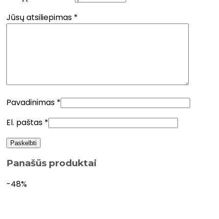
Jūsų atsiliepimas
*
Pavadinimas
*
El. paštas
*
Panašūs produktai
-48%