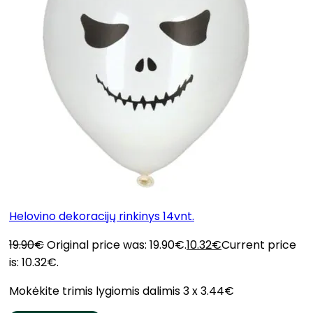
Helovino dekoracijų rinkinys 14vnt.
19.90
€
Original price was: 19.90€.
10.32
€
Current price
is: 10.32€.
Mokėkite trimis lygiomis dalimis 3 x 3.44€