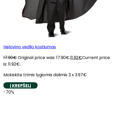
Helovino vedlio kostiumas
17.90
€
Original price was: 17.90€.
11.92
€
Current price
is: 11.92€.
Mokėkite trimis lygiomis dalimis 3 x 3.97€
Į KREPŠELĮ
-70%