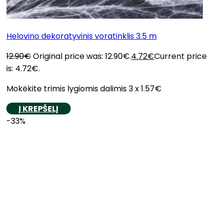
Helovino dekoratyvinis voratinklis 3.5 m
12.90
€
Original price was: 12.90€.
4.72
€
Current price
is: 4.72€.
Mokėkite trimis lygiomis dalimis 3 x 1.57€
Į KREPŠELĮ
-33%