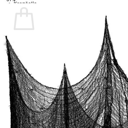
Krepšelis
Krepšelyje nėra produktų.
Grįžti į parduotuvę