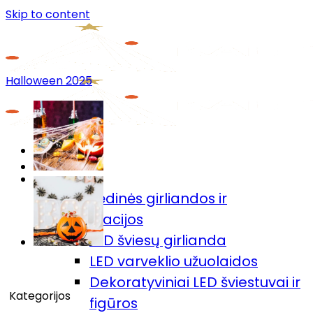
Skip to content
Halloween 2025
Menu
Prekių katalogas
🎄Kalėdinės girliandos ir
dekoracijos
LED šviesų girlianda
LED varveklio užuolaidos
Dekoratyviniai LED šviestuvai ir
Kategorijos
figūros