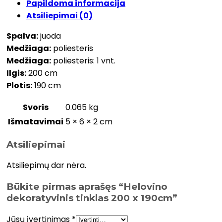
Papildoma informacija
Atsiliepimai (0)
Spalva:
juoda
Medžiaga:
poliesteris
Medžiaga:
poliesteris: 1 vnt.
Ilgis:
200 cm
Plotis:
190 cm
Svoris
0.065 kg
Išmatavimai
5 × 6 × 2 cm
Atsiliepimai
Atsiliepimų dar nėra.
Būkite pirmas aprašęs “Helovino
dekoratyvinis tinklas 200 x 190cm”
Jūsų įvertinimas
*