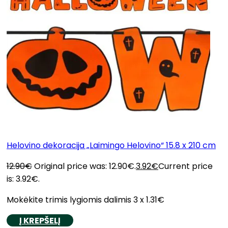
Helovino dekoracija „Laimingo Helovino“ 15.8 x 210 cm
12.90
€
Original price was: 12.90€.
3.92
€
Current price
is: 3.92€.
Mokėkite trimis lygiomis dalimis 3 x 1.31€
Į KREPŠELĮ