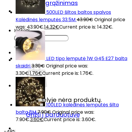
Prekių grąžinimas
DUK
500LED šiltos baltos spalvos
Kontaktai
Kalėdinės lemputės 33.5M
43.90
€
Original price
was: 43.90€.
14.32
€
Current price is: 14.32€.
Ieškoti:
LED tipo lemputė 1W G45 E27 balta
skaidri
3.30
€
Original price was:
3.30€.
1.76
€
Current price is: 1.76€.
Krepšelyje nėra produktų.
100LED kalėdinės lemputės šilta
balta 8M
7.90
€
Original price was:
Grįžti į parduotuvę
7.90€.
3.60
€
Current price is: 3.60€.
-49%