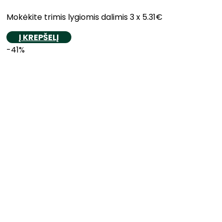
Mokėkite trimis lygiomis dalimis 3 x 5.31€
Į KREPŠELĮ
-41%