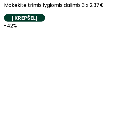
Mokėkite trimis lygiomis dalimis 3 x 2.37€
Į KREPŠELĮ
-42%