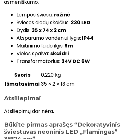
asmeniškumo.
Lempos šviesa:
rožinė
Šviesos diodų skaičius:
230 LED
Dydis:
35 x 74 x 2 cm
Atsparumo vandeniui lygis:
IP44
Maitinimo laido ilgis:
5m
Vielos spalva:
skaidri
Transformatorius:
24V DC 6W
Svoris
0.220 kg
Išmatavimai
35 × 2 × 13 cm
Atsiliepimai
Atsiliepimų dar nėra.
Būkite pirmas aprašęs “Dekoratyvinis
šviestuvas neoninis LED „Flamingas”
35*74 cm”