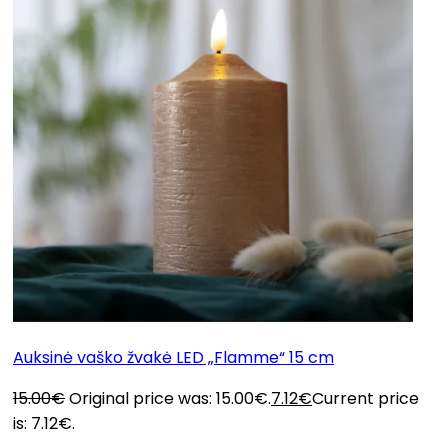
Auksinė vaško žvakė LED „Flamme“ 15 cm
15.00
€
Original price was: 15.00€.
7.12
€
Current price
is: 7.12€.