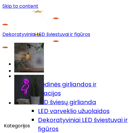
Skip to content
Dekoratyviniai LED šviestuvai ir figūros
Menu
Prekių katalogas
🎄Kalėdinės girliandos ir
dekoracijos
LED šviesų girlianda
LED varveklio užuolaidos
Dekoratyviniai LED šviestuvai ir
Kategorijos
figūros