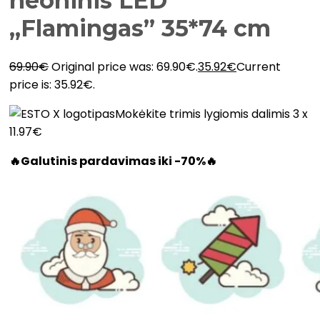
neoninis LED
„Flamingas” 35*74 cm
69.90
€
Original price was: 69.90€.
35.92
€
Current
price is: 35.92€.
Mokėkite trimis lygiomis dalimis 3 x
11.97€
🔥Galutinis pardavimas iki -70%🔥