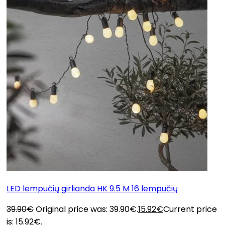
LED lempučių girlianda HK 9.5 M 16 lempučių
39.90
€
Original price was: 39.90€.
15.92
€
Current price
is: 15.92€.