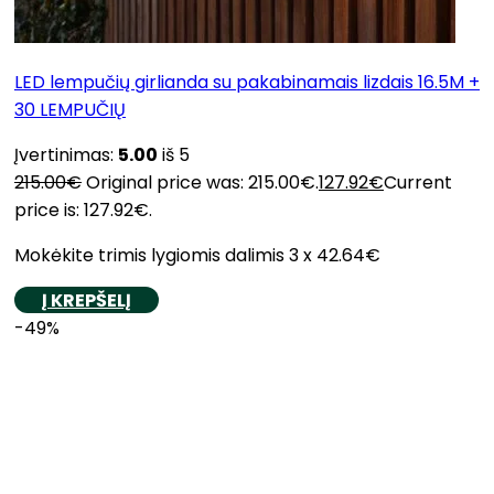
LED lempučių girlianda su pakabinamais lizdais 16.5M +
30 LEMPUČIŲ
Įvertinimas:
5.00
iš 5
215.00
€
Original price was: 215.00€.
127.92
€
Current
price is: 127.92€.
Mokėkite trimis lygiomis dalimis 3 x 42.64€
Į KREPŠELĮ
-49%