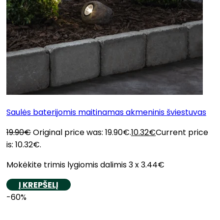
Saulės baterijomis maitinamas akmeninis šviestuvas
19.90
€
Original price was: 19.90€.
10.32
€
Current price
is: 10.32€.
Mokėkite trimis lygiomis dalimis 3 x 3.44€
Į KREPŠELĮ
-60%