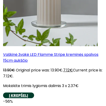
Vaškinė žvakė LED Flamme Stripe kreminės spalvos
15cm aukščio
13.90
€
Original price was: 13.90€.
7.12
€
Current price is:
7.12€.
Mokėkite trimis lygiomis dalimis 3 x 2.37€
Į KREPŠELĮ
-56%