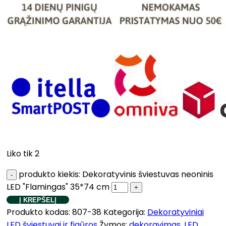
Liko tik 2
produkto kiekis: Dekoratyvinis šviestuvas neoninis
LED "Flamingas" 35*74 cm
Į KREPŠELĮ
Produkto kodas:
807-38
Kategorija:
Dekoratyviniai
LED šviestuvai ir figūros
Žymos:
dekoravimas
,
LED
,