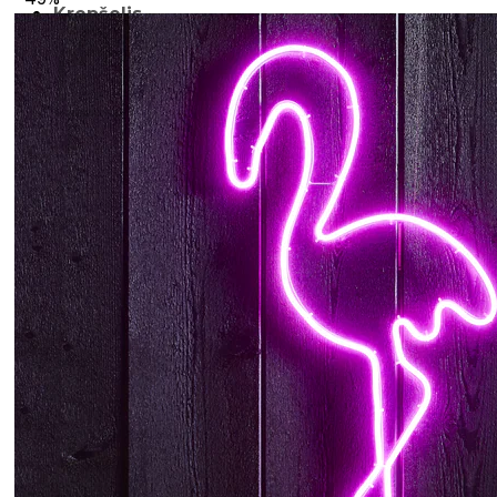
Krepšelis
Krepšelyje nėra produktų.
Grįžti į parduotuvę