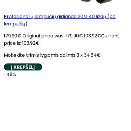
Profesionalių lempučių girlianda 20M 40 lizdų (be
lempučių)
179.90
€
Original price was: 179.90€.
103.92
€
Current
price is: 103.92€.
Mokėkite trimis lygiomis dalimis 3 x 34.64€
Į KREPŠELĮ
-48%