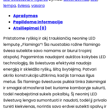
lempa
,
šviesa
,
vasara
Aprašymas
Papildoma informacija
Atsiliepimai (0)
Pristatome ryškią ir akį traukiančią neoninę LED
lemputę „Flamingo”! Šia nuostabia rožine flamingo
šviesa suteikite savo namams ar biurui tropinį
atspalvį. Pagamintas naudojant aukštos kokybės LED
technologiją, šis šviestuvas efektyviai naudoja
energiją ir skleidžia ryškų, šiltą švytėjimą. Patvari
akrilo konstrukcija užtikrina, kad jis tarnaus ilgus
metus. Šis flamingo šviestuvas puikiai tinka žaismingai
ir smagiai atmosferai bet kuriame kambaryje sukurti,
todėl neabejotinai sukels pokalbių. Šį neoninį LED
šviestuvą lengva sumontuoti ir naudoti, todėl jį privalo
turėti kiekvienas, norintis savo erdvei suteikti spalvų ir