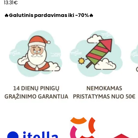
13.31€
🔥Galutinis pardavimas iki -70%🔥