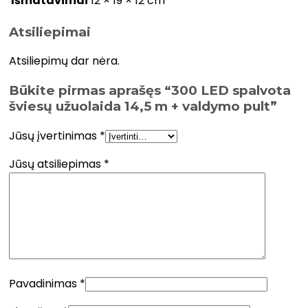
Išmatavimai
12 × 19 × 12 cm
Atsiliepimai
Atsiliepimų dar nėra.
Būkite pirmas aprašęs “300 LED spalvota
šviesų užuolaida 14,5 m + valdymo pult”
Jūsų įvertinimas
*
Jūsų atsiliepimas
*
Pavadinimas
*