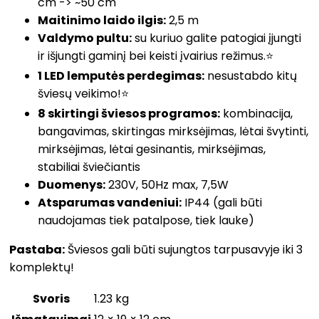
cm -> ~50 cm
Maitinimo laido ilgis:
2,5 m
Valdymo pultu:
su kuriuo galite patogiai įjungti
ir išjungti gaminį bei keisti įvairius režimus.⭐
1 LED lemputės perdegimas:
nesustabdo kitų
šviesų veikimo!⭐
8 skirtingi šviesos programos:
kombinacija,
bangavimas, skirtingas mirksėjimas, lėtai švytinti,
mirksėjimas, lėtai gesinantis, mirksėjimas,
stabiliai šviečiantis
Duomenys:
230V, 50Hz max, 7,5W
Atsparumas vandeniui:
IP44 (gali būti
naudojamas tiek patalpose, tiek lauke)
Pastaba:
Šviesos gali būti sujungtos tarpusavyje iki 3
komplektų!
Svoris
1.23 kg