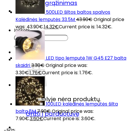
Prekių grąžinimas
DUK
500LED šiltos baltos spalvos
Kontaktai
Kalėdinės lemputės 33.5M
43.90
€
Original price
was: 43.90€.
14.32
€
Current price is: 14.32€.
Ieškoti:
LED tipo lemputė 1W G45 E27 balta
skaidri
3.30
€
Original price was:
3.30€.
1.76
€
Current price is: 1.76€.
Krepšelyje nėra produktų.
100LED kalėdinės lemputės šilta
balta 8M
7.90
€
Original price was:
Grįžti į parduotuvę
7.90€.
3.60
€
Current price is: 3.60€.
-50%