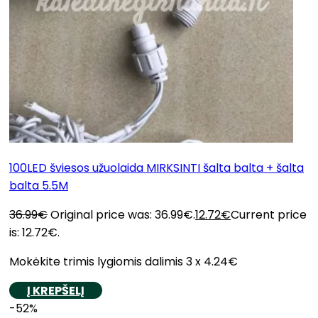
100LED šviesos užuolaida MIRKSINTI šalta balta + šalta
balta 5.5M
36.99
€
Original price was: 36.99€.
12.72
€
Current price
is: 12.72€.
Mokėkite trimis lygiomis dalimis 3 x 4.24€
Į KREPŠELĮ
-52%