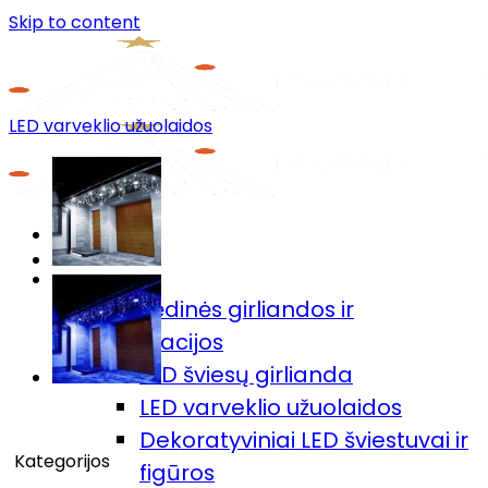
Skip to content
LED varveklio užuolaidos
Menu
Prekių katalogas
🎄Kalėdinės girliandos ir
dekoracijos
LED šviesų girlianda
LED varveklio užuolaidos
Dekoratyviniai LED šviestuvai ir
Kategorijos
figūros