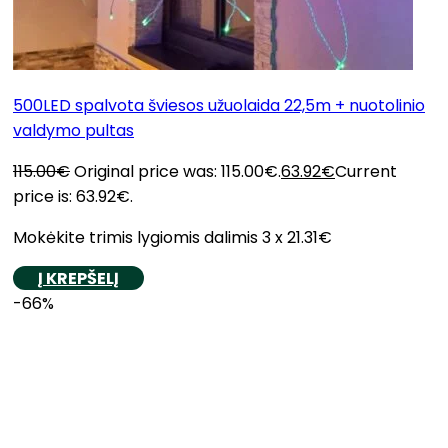
500LED spalvota šviesos užuolaida 22,5m + nuotolinio
valdymo pultas
115.00
€
Original price was: 115.00€.
63.92
€
Current
price is: 63.92€.
Mokėkite trimis lygiomis dalimis 3 x 21.31€
Į KREPŠELĮ
-66%