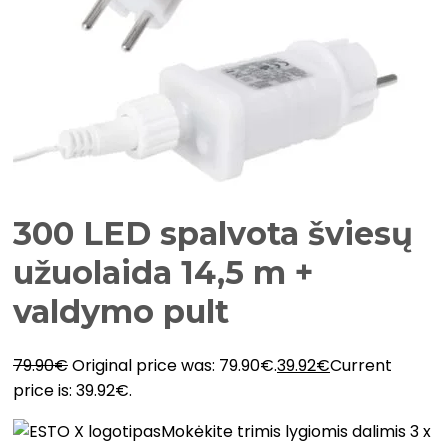
300 LED spalvota šviesų
užuolaida 14,5 m +
valdymo pult
79.90
€
Original price was: 79.90€.
39.92
€
Current
price is: 39.92€.
Mokėkite trimis lygiomis dalimis 3 x