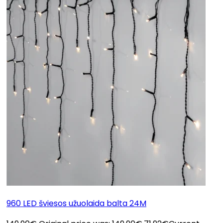
960 LED šviesos užuolaida balta 24M