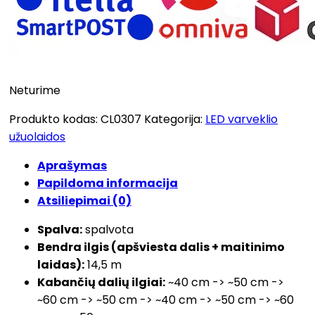
Neturime
Produkto kodas:
CL0307
Kategorija:
LED varveklio
užuolaidos
Aprašymas
Papildoma informacija
Atsiliepimai (0)
Spalva:
spalvota
Bendra ilgis (apšviesta dalis + maitinimo
laidas):
14,5 m
Kabančių dalių ilgiai:
~40 cm -> ~50 cm ->
~60 cm -> ~50 cm -> ~40 cm -> ~50 cm -> ~60