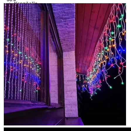
Krepšelis
Krepšelyje nėra produktų.
Grįžti į parduotuvę