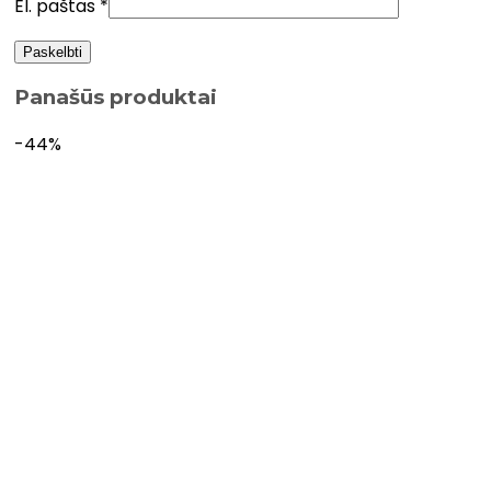
El. paštas
*
Panašūs produktai
-44%