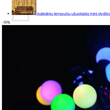
Kalėdinių lempučių užuolaida mini dydžio 
-51%
Krepšelyje nėra produktų.
Grįžti į parduotuvę