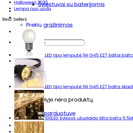
Halloween 2025
Šviestuvai su baterijomis
Lempa nuo uodu
Sodo šviestuvas „Lumiz“
Prekių pristatymas & grąžinimas
Best Sellers
Prekių grąžinimas
DUK
Ieškoti:
LED tipo lemputė 1W G45 E27 šaltai balt
LED tipo lemputė 1W G45 E27 balta skaidr
Krepšelyje nėra produktų.
Grįžti į parduotuvę
100LED šviesos užuolaida šilta balta 5.5M
Krepšelis