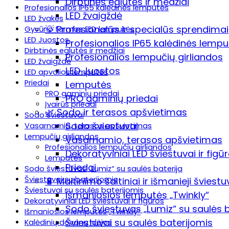
Dirbtinės eglutės ir medžiai
Profesionalios IP65 kalėdinės lemputės
LED žvaigždė
LED žvakės
💡 Profesionalūs ir specialūs sprendimai
Gyvūno formos LED lemputės
LED Juostos
Profesionalios IP65 kalėdinės lemp
Dirbtinės eglutės ir medžiai
Profesionalios lempučių girliandos
LED žvaigždė
LED Juostos
LED apvalios lemputės
Priedai
Lemputės
PRO gaminių priedai
PRO gaminių priedai
Įvairūs priedai
🌿 Sodo ir terasos apšvietimas
Sodo šviestuvai
Sodo šviestuvai
Vasarnamio, terasos apšvietimas
Lempučių girliandos
Vasarnamio, terasos apšvietimas
Profesionalios lempučių girliandos
Dekoratyviniai LED šviestuvai ir figū
Lemputės
Priedai
Sodo šviestuvas „Lumiz“ su saulės baterija
Šviestuvai su baterijomis
🔋 Maitinimo šaltiniai ir išmanieji šviestu
Šviestuvai su saulės baterijomis
Išmaniosios lemputės „Twinkly“
Dekoratyviniai LED šviestuvai ir figūros
Sodo šviestuvas „Lumiz“ su saulės b
Išmaniosios lemputės „Twinkly“
Šviestuvai su saulės baterijomis
Kalėdinių dovanų idėjos