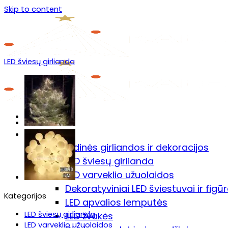
Skip to content
LED šviesų girlianda
Menu
Prekių katalogas
🎄Kalėdinės girliandos ir dekoracijos
LED šviesų girlianda
LED varveklio užuolaidos
Dekoratyviniai LED šviestuvai ir figū
Kategorijos
LED apvalios lemputės
LED šviesų girlianda
LED žvakės
LED varveklio užuolaidos