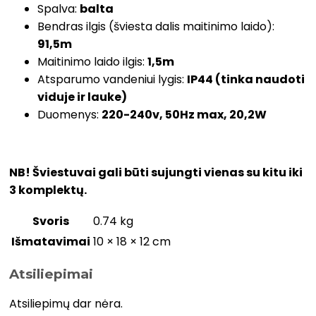
Spalva:
balta
Bendras ilgis (šviesta dalis maitinimo laido):
91,5m
Maitinimo laido ilgis:
1,5m
Atsparumo vandeniui lygis:
IP44 (tinka naudoti
viduje ir lauke)
Duomenys:
220-240v, 50Hz max, 20,2W
NB! Šviestuvai gali būti sujungti vienas su kitu iki
3 komplektų.
Svoris
0.74 kg
Išmatavimai
10 × 18 × 12 cm
Atsiliepimai
Atsiliepimų dar nėra.