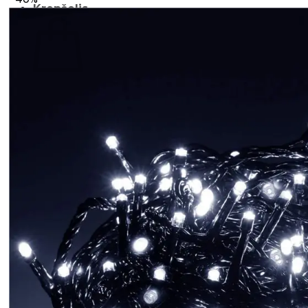
Krepšelis
Krepšelyje nėra produktų.
Grįžti į parduotuvę