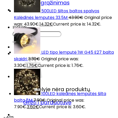
Prekių grąžinimas
DUK
500LED šiltos baltos spalvos
Kontaktai
Kalėdinės lemputės 33.5M
43.90
€
Original price
was: 43.90€.
14.32
€
Current price is: 14.32€.
Ieškoti:
LED tipo lemputė 1W G45 E27 balta
skaidri
3.30
€
Original price was:
3.30€.
1.76
€
Current price is: 1.76€.
Krepšelyje nėra produktų.
100LED kalėdinės lemputės šilta
balta 8M
7.90
€
Original price was:
Grįžti į parduotuvę
7.90€.
3.60
€
Current price is: 3.60€.
-40%