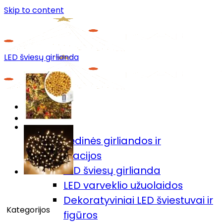
Skip to content
LED šviesų girlianda
Menu
Prekių katalogas
🎄Kalėdinės girliandos ir
dekoracijos
LED šviesų girlianda
LED varveklio užuolaidos
Dekoratyviniai LED šviestuvai ir
Kategorijos
figūros