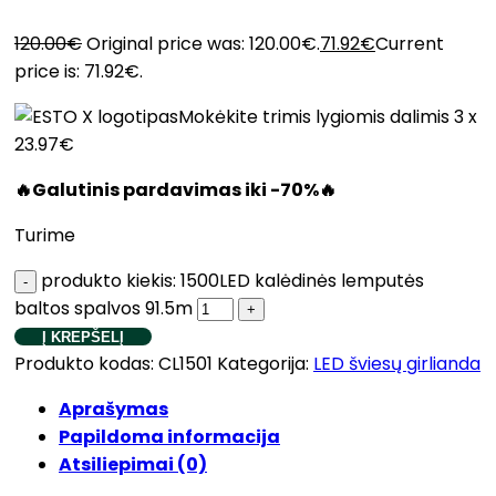
120.00
€
Original price was: 120.00€.
71.92
€
Current
price is: 71.92€.
Mokėkite trimis lygiomis dalimis 3 x
23.97€
🔥Galutinis pardavimas iki -70%🔥
Turime
produkto kiekis: 1500LED kalėdinės lemputės
baltos spalvos 91.5m
Į KREPŠELĮ
Produkto kodas:
CL1501
Kategorija:
LED šviesų girlianda
Aprašymas
Papildoma informacija
Atsiliepimai (0)