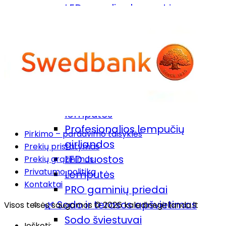
LED apvalios lemputės
LED žvakės
Dirbtinės eglutės ir medžiai
LED žvaigždė
💡 Profesionalūs ir specialūs
sprendimai
Profesionalios IP65 kalėdinės
lemputės
Profesionalios lempučių
Pirkimo – pardavimo taisyklės
girliandos
Prekių pristatymas
LED Juostos
Prekių grąžinimas
Privatumo politika
Lemputės
Kontaktai
PRO gaminių priedai
🌿 Sodo ir terasos apšvietimas
Visos teisės saugomos © 2026 kaledinegirlianda.lt
Sodo šviestuvai
Ieškoti: