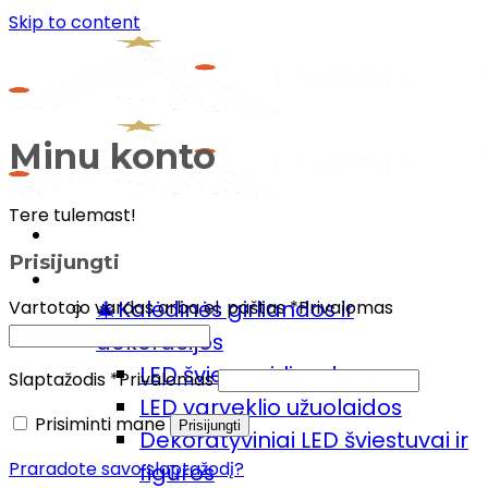
Skip to content
Minu konto
Tere tulemast!
Menu
Prisijungti
Prekių katalogas
🎄Kalėdinės girliandos ir
Vartotojo vardas arba el. paštas
*
Privalomas
dekoracijos
LED šviesų girlianda
Slaptažodis
*
Privalomas
LED varveklio užuolaidos
Prisiminti mane
Prisijungti
Dekoratyviniai LED šviestuvai ir
Praradote savo slaptažodį?
figūros