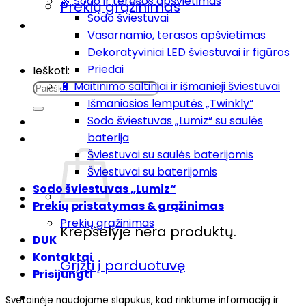
🌿 Sodo ir terasos apšvietimas
Prekių grąžinimas
Sodo šviestuvai
DUK
Vasarnamio, terasos apšvietimas
Kontaktai
Dekoratyviniai LED šviestuvai ir figūros
Priedai
Ieškoti:
🔋 Maitinimo šaltiniai ir išmanieji šviestuvai
Išmaniosios lemputės „Twinkly“
Sodo šviestuvas „Lumiz“ su saulės
baterija
Šviestuvai su saulės baterijomis
Šviestuvai su baterijomis
Sodo šviestuvas „Lumiz“
Prekių pristatymas & grąžinimas
Prekių grąžinimas
Krepšelyje nėra produktų.
DUK
Kontaktai
Grįžti į parduotuvę
Prisijungti
Svetainėje naudojame slapukus, kad rinktume informaciją ir