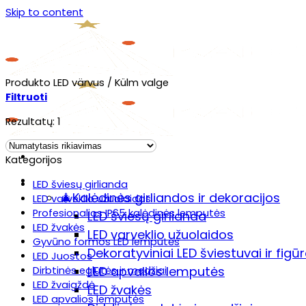
Skip to content
Produkto LED värvus
/
Külm valge
Filtruoti
Rezultatų: 1
Menu
Kategorijos
Prekių katalogas
LED šviesų girlianda
🎄Kalėdinės girliandos ir dekoracijos
LED varveklio užuolaidos
Profesionalios IP65 kalėdinės lemputės
LED šviesų girlianda
LED žvakės
LED varveklio užuolaidos
Gyvūno formos LED lemputės
Dekoratyviniai LED šviestuvai ir figū
LED Juostos
LED apvalios lemputės
Dirbtinės eglutės ir medžiai
LED žvaigždė
LED žvakės
LED apvalios lemputės