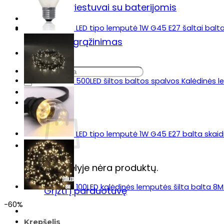
Šviestuvai su baterijomis
Sodo šviestuvas „Lumiz“
LED tipo lemputė 1W G45 E27 šaltai balt
Prekių pristatymas & grąžinimas
Prekių grąžinimas
DUK
Ieškoti:
500LED šiltos baltos spalvos Kalėdinės 
LED tipo lemputė 1W G45 E27 balta skaidr
Krepšelyje nėra produktų.
100LED kalėdinės lemputės šilta balta 8M
Grįžti į parduotuvę
-60%
Krepšelis