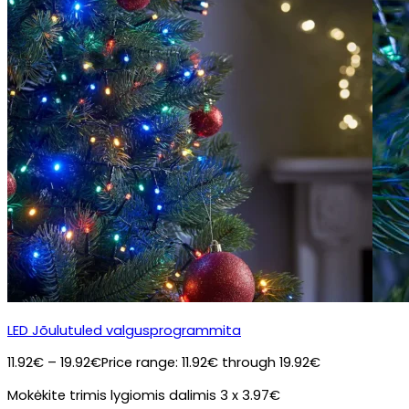
LED Jõulutuled valgusprogrammita
11.92
€
–
19.92
€
Price range: 11.92€ through 19.92€
Mokėkite trimis lygiomis dalimis 3 x 3.97€